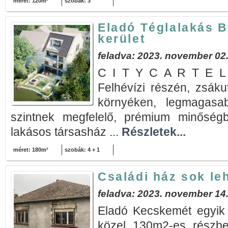
méret: 120m²
szobák: 3
Eladó Téglalakás B
kerület
feladva: 2023. november 02
C I T Y C A R T E L be
Felhévízi részén, zsák
környéken, legmagasab
szintnek megfelelő, prémium minőségb
lakásos társasház ...
Részletek...
méret: 180m²
szobák: 4 + 1
Családi ház sok le
feladva: 2023. november 14
Eladó Kecskemét egyik
közel 130m2-es részben 