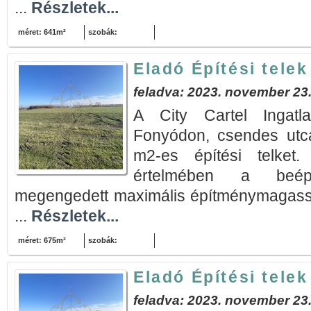
...
Részletek...
méret: 641m²
szobák:
Eladó Építési tele
feladva: 2023. november 23
A City Cartel Ingatla
Fonyódon, csendes utc
m2-es építési telket.
értelmében a beép
megengedett maximális építménymagassá
...
Részletek...
méret: 675m²
szobák:
Eladó Építési tele
feladva: 2023. november 23