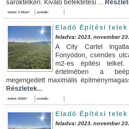
saroktelken. Kiváló befektetési ...
Részlete
méret: 1 541m²
szobák:
Eladó Építési tele
feladva: 2023. november 23
A City Cartel Ingatla
Fonyódon, csendes utc
m2-es építési telket.
értelmében a beép
megengedett maximális építménymagassá
Részletek...
méret: 615m²
szobák:
Eladó Építési tele
feladva: 2023. november 23