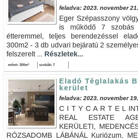
feladva: 2023. november 21
Eger Szépasszony völgyb
is működő 7 szobás p
étteremmel, teljes berendezéssel elad
300m2 - 3 db udvari bejáratú 2 személyes
felszerelt ...
Részletek...
méret: 300m²
szobák: 7
Eladó Téglalakás B
kerület
feladva: 2023. november 19
C I T Y C A R T E L 
REAL ESTATE AGEN
KERÜLETI, MEDENCÉ
RÓZSADOMB LÁBÁNÁL Kuriózum, MEDE