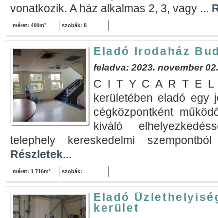
vonatkozik. A ház alkalmas 2, 3, vagy ...
R
méret: 400m²
szobák: 8
Eladó Irodaház Bud
feladva: 2023. november 02
C I T Y C A R T E L b
kerületében eladó egy j
cégközpontként működő 
kiváló elhelyezkedés
telephely kereskedelmi szempontból
Részletek...
méret: 1 716m²
szobák:
Eladó Üzlethelyisé
kerület