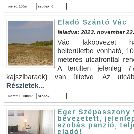
méret: 180m²
szobák: 6
Eladó Szántó Vác
feladva: 2023. november 22
Vác lakóövezet ha
belterületbe vonható, 
méteres utcafronttal rend
A terülten jelenleg 7
kajszibarack) van ültetve. Az utcá
Részletek...
méret: 10 000m²
szobák:
Eger Szépasszony 
bevezetett, jelenl
szobás panzió, tel
eladó!