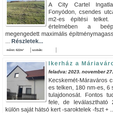
A City Cartel Ingatla
Fonyódon, csendes utc
m2-es építési telket.
értelmében a beép
megengedett maximális építménymagassá
...
Részletek...
méret: 622m²
szobák:
Ikerház a Máriavár
feladva: 2023. november 27
Kecskemét-Máraváros c
es telken, 180 nm-es, 6 
tulajdonosát. Fontos tu
fele, de leválasztható
külön saját hátsó kert -saroktelek -fszt + .