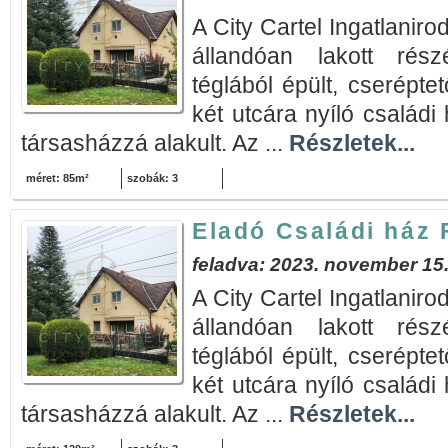
A City Cartel Ingatlanir
állandóan lakott rés
téglából épült, cserépte
két utcára nyíló családi
társasházzá alakult. Az ...
Részletek...
méret: 85m²
szobák: 3
Eladó Családi ház
feladva: 2023. november 15
A City Cartel Ingatlanir
állandóan lakott rés
téglából épült, cserépte
két utcára nyíló családi
társasházzá alakult. Az ...
Részletek...