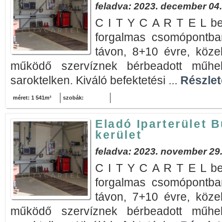
feladva: 2023. december 04.
C I T Y C A R T E L bem
forgalmas csomópontba
távon, 8+10 évre, köze
működő szervíznek bérbeadott műhe
saroktelken. Kiváló befektetési ...
Részlete
méret: 1 541m²
szobák:
Eladó Iparterület 
kerület
feladva: 2023. november 29
C I T Y C A R T E L bem
forgalmas csomópontba
távon, 7+10 évre, köze
működő szervíznek bérbeadott műhe