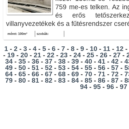
759 me-es telken. Az ing
és erős tetőszerkez
villanyvezetékek és a fűtésrendszer cseré
méret: 100m²
szobák:
1
-
2
-
3
-
4
-
5
-
6
-
7
-
8
-
9
-
10
-
11
-
12
-
19
-
20
-
21
-
22
-
23
-
24
-
25
-
26
-
27
-
34
-
35
-
36
-
37
-
38
-
39
-
40
-
41
-
42
-
4
49
-
50
-
51
-
52
-
53
-
54
-
55
-
56
-
57
-
5
64
-
65
-
66
-
67
-
68
-
69
-
70
-
71
-
72
-
7
79
-
80
-
81
-
82
-
83
-
84
-
85
-
86
-
87
-
8
94
-
95
-
96
-
97