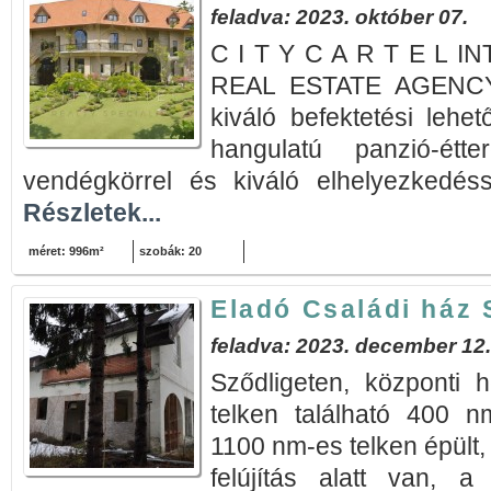
feladva: 2023. október 07.
C I T Y C A R T E L 
REAL ESTATE AGENCY 
kiváló befektetési lehet
hangulatú panzió-étt
vendégkörrel és kiváló elhelyezkedéss
Részletek...
méret: 996m²
szobák: 20
Eladó Családi ház 
feladva: 2023. december 12.
Sződligeten, központi 
telken található 400 n
1100 nm-es telken épült, 
felújítás alatt van, a 