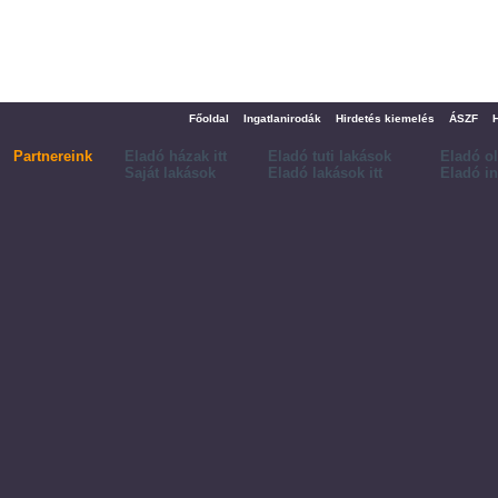
Főoldal
Ingatlanirodák
Hirdetés kiemelés
ÁSZF
Partnereink
Eladó házak itt
Eladó tuti lakások
Eladó o
Saját lakások
Eladó lakások itt
Eladó in