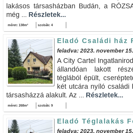
lakásos társasházban Budán, a RÓZS
még ...
Részletek...
méret: 138m²
szobák: 4
Eladó Családi ház
feladva: 2023. november 15
A City Cartel Ingatlanir
állandóan lakott rés
téglából épült, cserépte
két utcára nyíló családi
társasházzá alakult. Az ...
Részletek...
méret: 268m²
szobák: 9
Eladó Téglalakás 
feladva: 2023. november 15