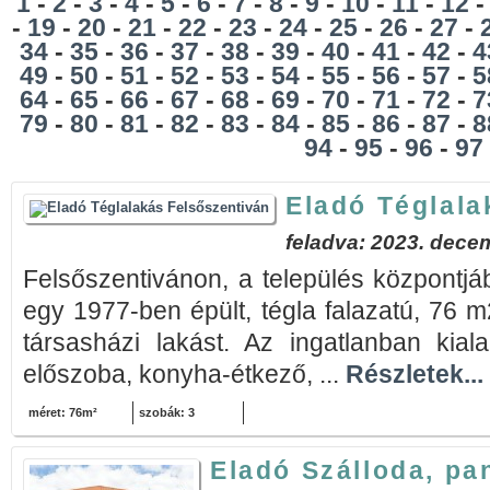
1
-
2
-
3
-
4
-
5
-
6
-
7
-
8
-
9
-
10
-
11
-
12
-
19
-
20
-
21
-
22
-
23
-
24
-
25
-
26
-
27
-
34
-
35
-
36
-
37
-
38
-
39
-
40
-
41
-
42
-
4
49
-
50
-
51
-
52
-
53
-
54
-
55
-
56
-
57
-
5
64
-
65
-
66
-
67
-
68
-
69
-
70
-
71
-
72
-
7
79
-
80
-
81
-
82
-
83
-
84
-
85
-
86
-
87
-
8
94
-
95
-
96
-
97
Eladó Téglala
feladva: 2023. dece
Felsőszentivánon, a település központj
egy 1977-ben épült, tégla falazatú, 76 m2-
társasházi lakást. Az ingatlanban kial
előszoba, konyha-étkező, ...
Részletek...
méret: 76m²
szobák: 3
Eladó Szálloda, pa