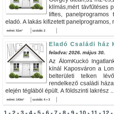
klímás,mért távfűtéses 
liftes, panelprogramos
eladó. A lakás kifizetett panelprogramos, r
méret: 51m²
szobák: 2
Eladó Családi ház
feladva: 2026. május 30.
Az ÁlomKuckó Ingatlank
kínál Kaposváron a Lo
belterületi telken lé
rendelkező családi háza
elején téglából épült. A földszinti lakrész .
méret: 143m²
szobák: 4 + 3
1
-
2
-
3
-
4
-
5
-
6
-
7
-
8
-
9
-
10
-
11
-
12