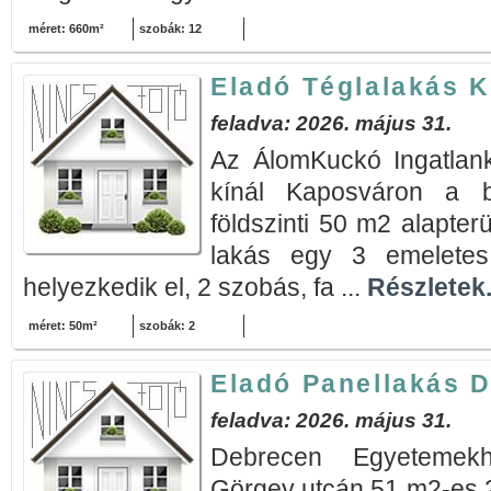
méret: 660m²
szobák: 12
Eladó Téglalakás 
feladva: 2026. május 31.
Az ÁlomKuckó Ingatlank
kínál Kaposváron a b
földszinti 50 m2 alapterü
lakás egy 3 emeletes 
helyezkedik el, 2 szobás, fa ...
Részletek.
méret: 50m²
szobák: 2
Eladó Panellakás 
feladva: 2026. május 31.
Debrecen Egyetemekh
Görgey utcán,51 m2-es,2