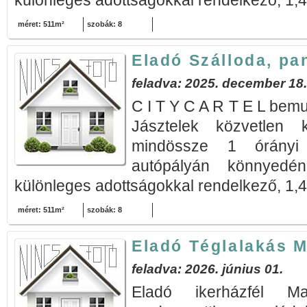
különleges adottságokkal rendelkező, 1,4
méret: 511m²
szobák: 8
Eladó Szálloda, pa
feladva: 2025. december 18.
C I T Y C A R T E L bemut
Jásztelek közvetlen k
mindössze 1 órányi
autópályán könnyedén
különleges adottságokkal rendelkező, 1,4
méret: 511m²
szobák: 8
Eladó Téglalakás M
feladva: 2026. június 01.
Eladó ikerházfél Ma