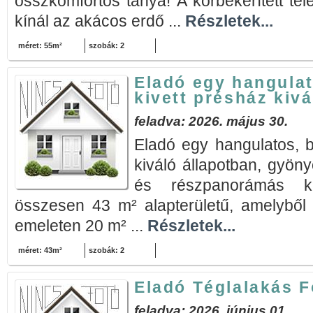
összkomfortos tanya! A körbekerített tele
kínál az akácos erdő ...
Részletek...
méret: 55m²
szobák: 2
Eladó egy hangulato
kivett présház kivá
feladva: 2026. május 30.
Eladó egy hangulatos, be
kiváló állapotban, gyöny
és részpanorámás kil
összesen 43 m² alapterületű, amelyből 
emeleten 20 m² ...
Részletek...
méret: 43m²
szobák: 2
Eladó Téglalakás 
feladva: 2026. június 01.