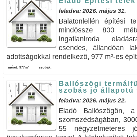
Eladó Építési telek
feladva: 2026. május 31.
Balatonlellén építési t
mindössze 800 méte
Ingatlaniroda eladás
csendes, állandóan la
adottságokkal rendelkező, 977 m²-es építés
méret: 977m²
szobák:
Ballószögi termálf
szobás jó állapotú
feladva: 2026. május 22.
Eladó Ballószögön, a 
szomszédságában, 3000n
55 négyzetméteres j