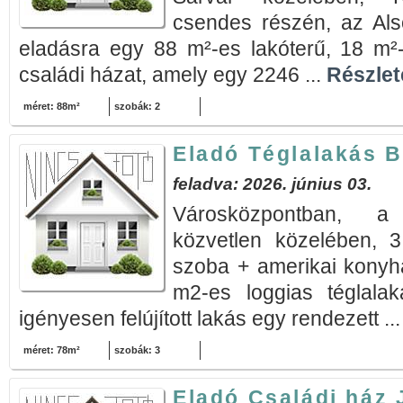
csendes részén, az Als
eladásra egy 88 m²-es lakóterű, 18 m²-
családi házat, amely egy 2246 ...
Részlete
méret: 88m²
szobák: 2
Eladó Téglalakás B
feladva: 2026. június 03.
Városközpontban, a
közvetlen közelében, 3
szoba + amerikai konyhá
m2-es loggias téglala
igényesen felújított lakás egy rendezett ..
méret: 78m²
szobák: 3
Eladó Családi ház 