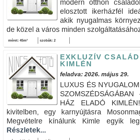
modern otthon családok
elosztott ikerházfél id
akik nyugalmas környez
de közel a város minden szolgáltatásához.
méret: 45m²
szobák: 2
EXKLUZÍV CSALÁD
KIMLÉN
feladva: 2026. május 29.
LUXUS ÉS NYUGALOM
SZOMSZÉDSÁGÁBAN –
HÁZ ELADÓ KIMLÉN! 
kivitelben, egy karnyújtásra Mosonmag
Megvételre kínálunk Kimle egyik leg
Részletek...