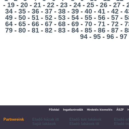
-
19
-
20
-
21
-
22
-
23
-
24
-
25
-
26
-
27
-
34
-
35
-
36
-
37
-
38
-
39
-
40
-
41
-
42
-
4
49
-
50
-
51
-
52
-
53
-
54
-
55
-
56
-
57
-
5
64
-
65
-
66
-
67
-
68
-
69
-
70
-
71
-
72
-
7
79
-
80
-
81
-
82
-
83
-
84
-
85
-
86
-
87
-
8
94
-
95
-
96
-
97
Főoldal
Ingatlanirodák
Hirdetés kiemelés
ÁSZF
Partnereink
Eladó házak itt
Eladó tuti lakások
Eladó o
Saját lakások
Eladó lakások itt
Eladó in