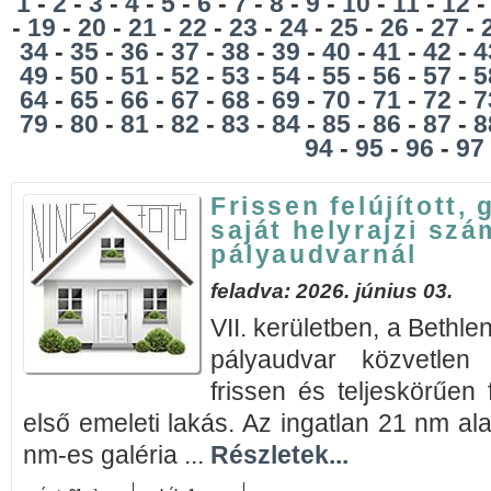
1
-
2
-
3
-
4
-
5
-
6
-
7
-
8
-
9
-
10
-
11
-
12
-
19
-
20
-
21
-
22
-
23
-
24
-
25
-
26
-
27
-
34
-
35
-
36
-
37
-
38
-
39
-
40
-
41
-
42
-
4
49
-
50
-
51
-
52
-
53
-
54
-
55
-
56
-
57
-
5
64
-
65
-
66
-
67
-
68
-
69
-
70
-
71
-
72
-
7
79
-
80
-
81
-
82
-
83
-
84
-
85
-
86
-
87
-
8
94
-
95
-
96
-
97
Frissen felújított, 
saját helyrajzi szá
pályaudvarnál
feladva: 2026. június 03.
VII. kerületben, a Bethle
pályaudvar közvetlen
frissen és teljeskörűen f
első emeleti lakás. Az ingatlan 21 nm al
nm-es galéria ...
Részletek...