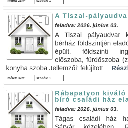
méret: 21m²
szobák: 1
A Tiszai-pályaudva
feladva: 2026. június 03.
A Tiszai pályaudvar 
bérház földszintjén elad
épült, földszinti inga
előszoba, fürdőszoba 
konyha szoba Jellemzői: felújított ...
Részl
méret: 32m²
szobák: 1
Rábapatyon kiváló
bíró családi ház el
feladva: 2026. június 03.
Tágas családi ház ha
Sárvár közelében, R