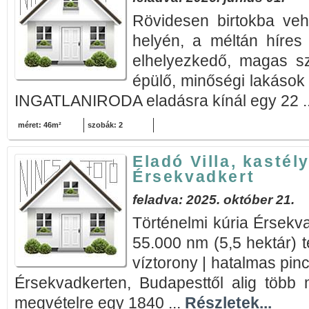
Rövidesen birtokba vehe
helyén, a méltán híres
elhelyezkedő, magas sz
épülő, minőségi lakáso
INGATLANIRODA eladásra kínál egy 22 .
méret: 46m²
szobák: 2
Eladó Villa, kastély
Érsekvadkert
feladva: 2025. október 21.
Történelmi kúria Érsekv
55.000 nm (5,5 hektár) t
víztorony | hatalmas pin
Érsekvadkerten, Budapesttől alig több 
megvételre egy 1840 ...
Részletek...