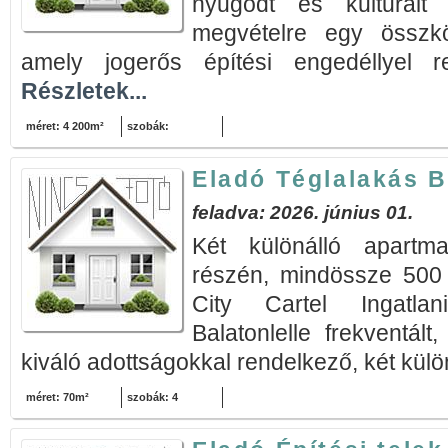
nyugodt és kulturált 
megvételre egy összkö
amely jogerős építési engedéllyel r
Részletek...
méret: 4 200m²
szobák:
Eladó Téglalakás B
feladva: 2026. június 01.
Két különálló apartma
részén, mindössze 500 
City Cartel Ingatlan
Balatonlelle frekventál
kiváló adottságokkal rendelkező, két külön
méret: 70m²
szobák: 4