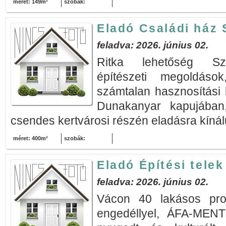
méret: 149m²
szobák:
Eladó Családi ház 
feladva: 2026. június 02.
Ritka lehetőség Sző
építészeti megoldáso
számtalan hasznosítási 
Dunakanyar kapujában,
csendes kertvárosi részén eladásra kínál
méret: 400m²
szobák:
Eladó Építési telek
feladva: 2026. június 02.
Vácon 40 lakásos pro
engedéllyel, ÁFA-MEN