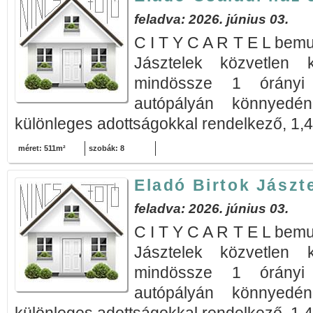
feladva: 2026. június 03.
C I T Y C A R T E L bemut
Jásztelek közvetlen k
mindössze 1 órányi
autópályán könnyedén
különleges adottságokkal rendelkező, 1,4
méret: 511m²
szobák: 8
Eladó Birtok Jászt
feladva: 2026. június 03.
C I T Y C A R T E L bemut
Jásztelek közvetlen k
mindössze 1 órányi
autópályán könnyedén