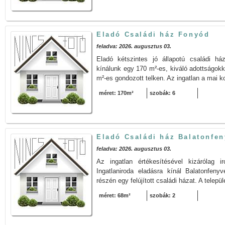
Eladó Családi ház Fonyód
feladva: 2026. augusztus 03.
Eladó kétszintes jó állapotú családi h
kínálunk egy 170 m²-es, kiváló adottságokk
m²-es gondozott telken. Az ingatlan a mai ko
méret: 170m²
szobák: 6
Eladó Családi ház Balatonfe
feladva: 2026. augusztus 03.
Az ingatlan értékesítésével kizáróla
Ingatlaniroda eladásra kínál Balatonfen
részén egy felújított családi házat. A telepü
méret: 68m²
szobák: 2