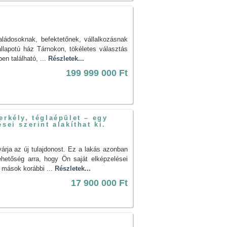
!
ládosoknak, befektetőnek, vállalkozásnak
 állapotú ház Tárnokon, tökéletes választás
n található, ...
Részletek...
199 999 000 Ft
erkély, téglaépület – egy
sei szerint alakíthat ki.
rja az új tulajdonost. Ez a lakás azonban
hetőség arra, hogy Ön saját elképzelései
l mások korábbi ...
Részletek...
17 900 000 Ft