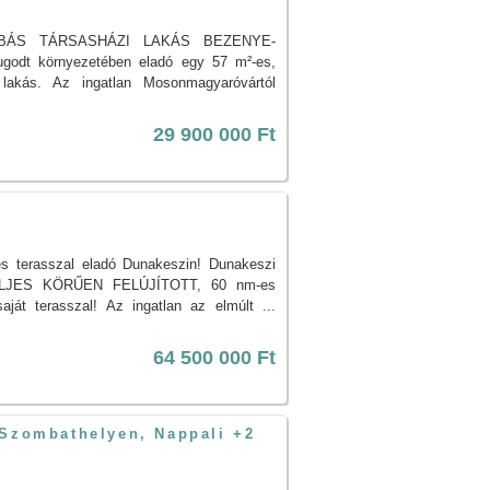
BÁS TÁRSASHÁZI LAKÁS BEZENYE-
odt környezetében eladó egy 57 m²-es,
 lakás. Az ingatlan Mosonmagyaróvártól
29 900 000 Ft
es terasszal eladó Dunakeszin! Dunakeszi
 TELJES KÖRŰEN FELÚJÍTOTT, 60 nm-es
ját terasszal! Az ingatlan az elmúlt ...
64 500 000 Ft
 Szombathelyen, Nappali +2