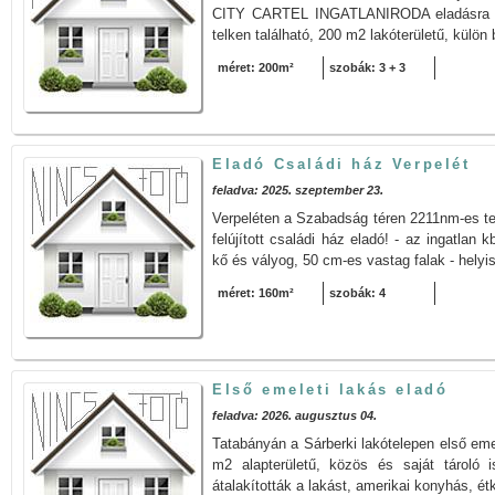
CITY CARTEL INGATLANIRODA eladásra kí
telken található, 200 m2 lakóterületű, külön 
méret: 200m²
szobák: 3 + 3
Eladó Családi ház Verpelét
feladva: 2025. szeptember 23.
Verpeléten a Szabadság téren 2211nm-es tel
felújított családi ház eladó! - az ingatlan
kő és vályog, 50 cm-es vastag falak - helyi
méret: 160m²
szobák: 4
Első emeleti lakás eladó
feladva: 2026. augusztus 04.
Tatabányán a Sárberki lakótelepen első emel
m2 alapterületű, közös és saját tároló i
átalakították a lakást, amerikai konyhás, ét