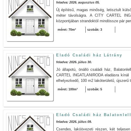
feladva: 2026. augusztus 05.
Új építésű, magas minőség, letisztult kül
méter távolságra. A CITY CARTEL INGA
központjában strandoktól mindössze pár per
méret: 70m²
szobák: 3
Eladó Családi ház Látrány
feladva: 2026. július 30.
Jó állapotú, önálló családi ház, Balatonl
CARTEL INGATLANIRODA eladásra kínál L
elhelyezkedő, 100 m2 lakóterületű, újszerű t
méret: 100m²
szobák: 5
Eladó Családi ház Balatonlel
feladva: 2026. július 09.
Csendes, lakóövezeti részen, két teljesen 