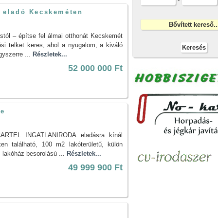
-
ek eladó Kecskeméten
stól – építse fel álmai otthonát Kecskemét
si telket keres, ahol a nyugalom, a kiváló
gyszerre ...
Részletek...
52 000 000 Ft
le
 CARTEL INGATLANIRODA eladásra kínál
en található, 100 m2 lakóterületű, külön
s lakóház besorolású ...
Részletek...
49 999 900 Ft
e