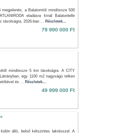
ső megjelenés, a Balatomtól mindössze 500
TLANIRODA eladásra kínál Balatonlelle
c távolságra, 2026-ban ...
Részletek...
79 990 000 Ft
ellétől mindössze 5 km távolságra. A CITY
átrányban, egy 1100 m2 nagyságú telken
etőtével és ...
Részletek...
49 999 000 Ft
le
külön álló, belső kétszintes lakrésszel. A