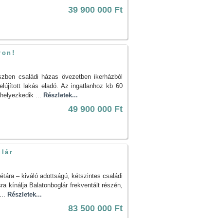
39 900 000 Ft
ron!
szben családi házas övezetben ikerházból
elújított lakás eladó. Az ingatlanhoz kb 60
 helyezkedik ...
Részletek...
49 900 000 Ft
glár
étára – kiváló adottságú, kétszintes családi
sra kínálja Balatonboglár frekventált részén,
...
Részletek...
83 500 000 Ft