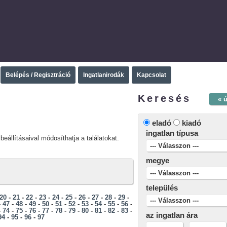
Belépés / Regisztráció
Ingatlanirodák
Kapcsolat
Keresés
« 
eladó
kiadó
ingatlan típusa
beállításaival módosíthatja a találatokat.
megye
település
20
-
21
-
22
-
23
-
24
-
25
-
26
-
27
-
28
-
29
-
-
47
-
48
-
49
-
50
-
51
-
52
-
53
-
54
-
55
-
56
-
-
74
-
75
-
76
-
77
-
78
-
79
-
80
-
81
-
82
-
83
-
az ingatlan ára
94
-
95
-
96
-
97