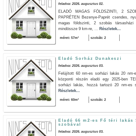
feladva: 2026. augusztus 02.
ELADÓ MAGAS FÖLDSZINTI, 2 SZO
PAPRÉTEN Bezenye-Paprét csendes, nyug
magas földszinti, 2 szobás társasházi
mindössze 9 km-re, ...
Részletek...
méret: 57m²
szobák: 2
Eladó Sorház Dunakeszi
feladva: 2026. augusztus 03.
Felújított 60 nm-es sorházi lakás 20 nm-
központi részén eladó egy 2025-ben
sorházi lakás, hozzá tartozó 20 nm-es sa
Részletek...
méret: 60m²
szobák: 2
Eladó 66 m2-es Fő téri lakás
szobával
feladva: 2026. augusztus 03.