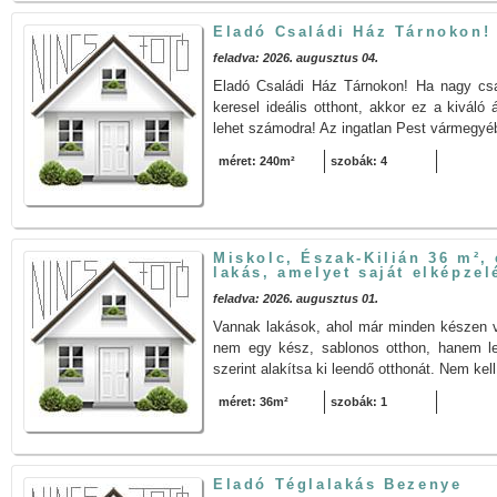
Eladó Családi Ház Tárnokon
feladva: 2026. augusztus 04.
Eladó Családi Ház Tárnokon! Ha nagy csa
keresel ideális otthont, akkor ez a kiváló
lehet számodra! Az ingatlan Pest vármegyébe
méret: 240m²
szobák: 4
Miskolc, Észak-Kilián 36 m², 
lakás, amelyet saját elképzelé
feladva: 2026. augusztus 01.
Vannak lakások, ahol már minden készen vá
nem egy kész, sablonos otthon, hanem le
szerint alakítsa ki leendő otthonát. Nem kel
méret: 36m²
szobák: 1
Eladó Téglalakás Bezenye