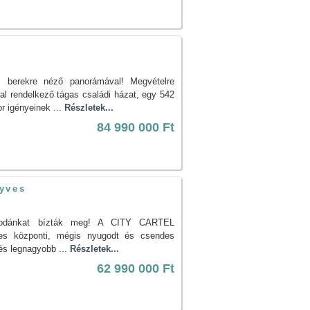
áz berekre néző panorámával! Megvételre
al rendelkező tágas családi házat, egy 542
r igényeinek ...
Részletek...
84 990 000 Ft
nyves
g irodánkat bízták meg! A CITY CARTEL
yves központi, mégis nyugodt és csendes
lés legnagyobb ...
Részletek...
62 990 000 Ft