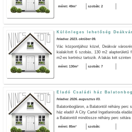
méret: 49m²
szobák: 2
Különleges lehetőség Deákvá
feladva: 2023. október 09.
Vác központjához közel, Deákvár városré
kialakított 6 szobás, 130 m2 alapterületű f
m2-es kertrész tartozik. A lakás két szinten
méret: 130m²
szobák: 7
Eladó Családi ház Balatonbo
feladva: 2026. augusztus 03.
Balatonbogláron, a Balatontól néhány perc s
ház eladó! A City Cartel Ingatlaniroda eladá
a Balatontól mindössze néhány perc sétára 
méret: 85m²
szobák: