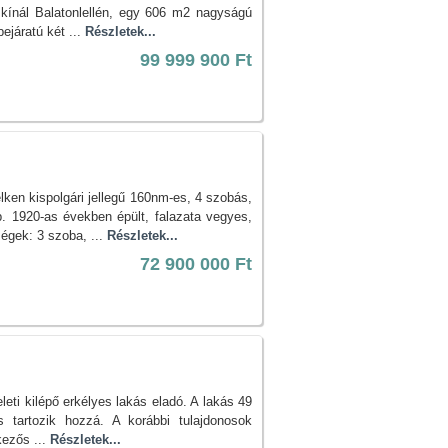
nál Balatonlellén, egy 606 m2 nagyságú
bejáratú két ...
Részletek...
99 999 900 Ft
ken kispolgári jellegű 160nm-es, 4 szobás,
 kb. 1920-as években épült, falazata vegyes,
ségek: 3 szoba, ...
Részletek...
72 900 000 Ft
eti kilépő erkélyes lakás eladó. A lakás 49
s tartozik hozzá. A korábbi tulajdonosok
kezős ...
Részletek...