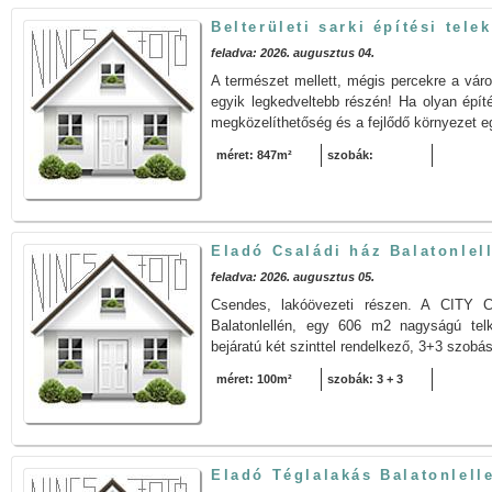
Belterületi sarki építési tel
feladva: 2026. augusztus 04.
A természet mellett, mégis percekre a váro
egyik legkedveltebb részén! Ha olyan építé
megközelíthetőség és a fejlődő környezet e
méret: 847m²
szobák:
Eladó Családi ház Balatonlel
feladva: 2026. augusztus 05.
Csendes, lakóövezeti részen. A CITY
Balatonlellén, egy 606 m2 nagyságú telk
bejáratú két szinttel rendelkező, 3+3 szobá
méret: 100m²
szobák: 3 + 3
Eladó Téglalakás Balatonlell