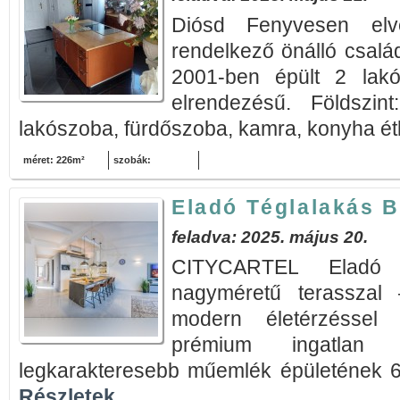
Diósd Fenyvesen elve
rendelkező önálló család
2001-ben épült 2 lakó
elrendezésű. Földszi
lakószoba, fürdőszoba, kamra, konyha étk
méret: 226m²
szobák:
Eladó Téglalakás B
feladva: 2025. május 20.
CITYCARTEL Eladó e
nagyméretű terasszal 
modern életérzéssel 
prémium ingatlan
legkarakteresebb műemlék épületének 6. e
Részletek...