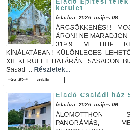
Eladó Építési telek
kerület
feladva: 2025. május 08.
ÁRCSÖKKENÉS!!! M
ÁRON! NE MARADJON LE
319,9 M HUF KI
KÍNÁLATÁBAN! KÜLÖNLEGES LEHETŐ
XII. KERÜLET HATÁRÁN, SASADON Buda
Sasad ...
Részletek...
méret: 250m²
szobák:
Eladó Családi ház
feladva: 2025. május 06.
ÁLOMOTTHON S
PANORÁMÁS, M