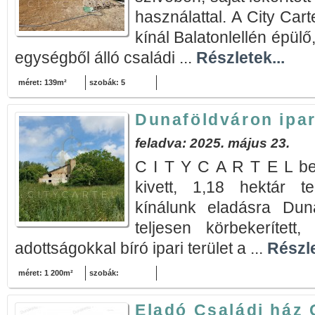
használattal. A City Cart
kínál Balatonlellén épülő
egységből álló családi ...
Részletek...
méret: 139m²
szobák: 5
Dunaföldváron ipar
feladva: 2025. május 23.
C I T Y C A R T E L be
kivett, 1,18 hektár te
kínálunk eladásra Duna
teljesen körbekerített, 
adottságokkal bíró ipari terület a ...
Részle
méret: 1 200m²
szobák:
Eladó Családi ház