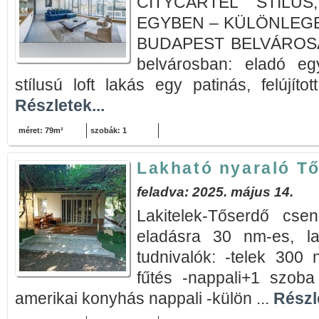
CITYCARTEL STÍLU
EGYBEN – KÜLÖNLEGE
BUDAPEST BELVÁROSÁB
belvárosban: eladó egy
stílusú loft lakás egy patinás, felújíto
Részletek...
méret: 79m²
szobák: 1
Lakható nyaraló Tő
feladva: 2025. május 14.
Lakitelek-Tőserdő cse
eladásra 30 nm-es, la
tudnivalók: -telek 300 
fűtés -nappali+1 szob
amerikai konyhás nappali -külön ...
Részle