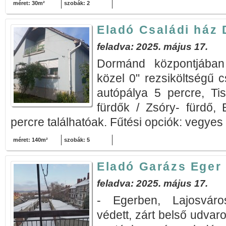
méret: 30m²
szobák: 2
Eladó Családi ház
feladva: 2025. május 17.
Dormánd központjába
közel 0" rezsiköltségű 
autópálya 5 percre, Ti
fürdők / Zsóry- fürdő,
percre találhatóak. Fűtési opciók: vegyes 
méret: 140m²
szobák: 5
Eladó Garázs Eger
feladva: 2025. május 17.
- Egerben, Lajosváro
védett, zárt belső udvar