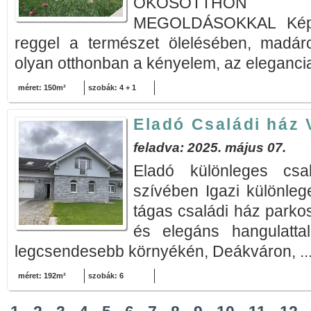
OKOSOTTHON K
MEGOLDÁSOKKAL Képze
reggel a természet ölelésében, madár
olyan otthonban a kényelem, az elegancia
méret: 150m²
szobák: 4 + 1
Eladó Családi ház 
feladva: 2025. május 07.
Eladó különleges csa
szívében Igazi különle
tágas családi ház parkos
és elegáns hangulatta
legcsendesebb környékén, Deákváron, ..
méret: 192m²
szobák: 6