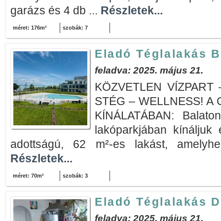
garázs és 4 db ...
Részletek...
méret: 176m²
szobák: 7
Eladó Téglalakás 
feladva: 2025. május 21.
KÖZVETLEN VÍZPART 
STÉG – WELLNESS! A 
KÍNÁLATÁBAN: Balaton
lakóparkjában kínáljuk 
adottságú, 62 m²-es lakást, amelyhe
Részletek...
méret: 70m²
szobák: 3
Eladó Téglalakás 
feladva: 2025. május 21.