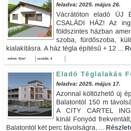
feladva: 2025. május 26.
Vácrátóton eladó ÚJ
CSALÁDI HÁZ! Az ingat
földszintes házban amer
szoba, fürdőszoba, kül
kialakításra. A ház tégla építésű + 12 ...
Ré
méret: 91m²
szobák: 4
Eladó Téglalakás 
feladva: 2025. május 17.
Azonnal költözhető új ép
Balatontól 150 m távolsá
A CITY CARTEL INGA
kínál Fonyód frekventált
Balatontól két perc távolságra, ...
Részlete