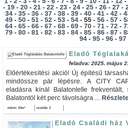
1
-
2
-
3
-
4
-
5
-
6
-
7
-
8
-
9
-
10
-
11
-
12
-
19
-
20
-
21
-
22
-
23
-
24
-
25
-
26
-
27
-
34
-
35
-
36
-
37
-
38
-
39
-
40
-
41
-
42
-
4
49
-
50
-
51
-
52
-
53
-
54
- 55 -
56
-
57
-
5
64
-
65
-
66
-
67
-
68
-
69
-
70
-
71
-
72
-
7
79
-
80
-
81
-
82
-
83
-
84
-
85
-
86
-
87
-
8
94
-
95
-
96
-
97
Eladó Téglalaká
feladva: 2025. május 2
Előértékesítési akció! Új építésű társash
mindössze pár lépésre. A CITY C
eladásra kínál Balatonlelle frekventált,
Balatontól két perc távolságra ...
Részlete
méret: 43m²
szobák: 2
Eladó Családi ház 