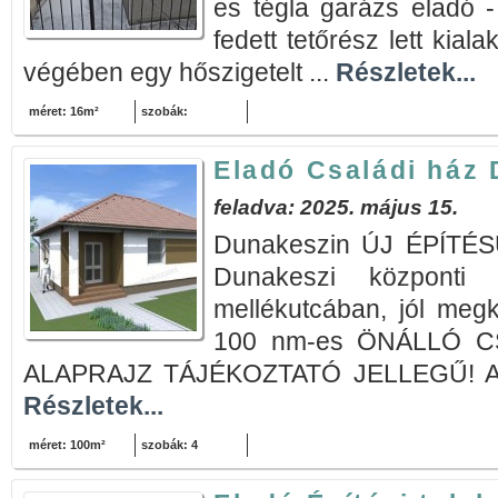
es tégla garázs eladó -
fedett tetőrész lett kial
végében egy hőszigetelt ...
Részletek...
méret: 16m²
szobák:
Eladó Családi ház
feladva: 2025. május 15.
Dunakeszin ÚJ ÉPÍTÉS
Dunakeszi központi
mellékutcában, jól megk
100 nm-es ÖNÁLLÓ CS
ALAPRAJZ TÁJÉKOZTATÓ JELLEGŰ! A t
Részletek...
méret: 100m²
szobák: 4