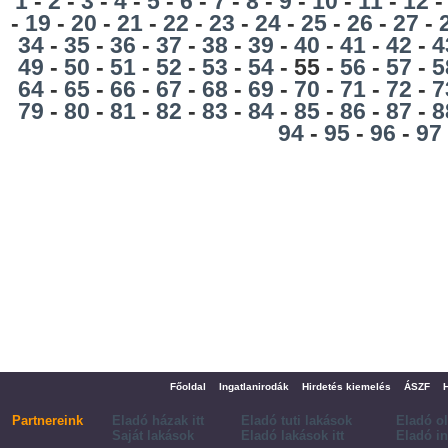
1
-
2
-
3
-
4
-
5
-
6
-
7
-
8
-
9
-
10
-
11
-
12
-
19
-
20
-
21
-
22
-
23
-
24
-
25
-
26
-
27
-
34
-
35
-
36
-
37
-
38
-
39
-
40
-
41
-
42
-
4
49
-
50
-
51
-
52
-
53
-
54
- 55 -
56
-
57
-
5
64
-
65
-
66
-
67
-
68
-
69
-
70
-
71
-
72
-
7
79
-
80
-
81
-
82
-
83
-
84
-
85
-
86
-
87
-
8
94
-
95
-
96
-
97
Főoldal
Ingatlanirodák
Hirdetés kiemelés
ÁSZF
Partnereink
Eladó házak itt
Eladó tuti lakások
Eladó o
Saját lakások
Eladó lakások itt
Eladó in