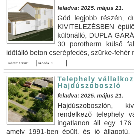
feladva: 2025. május 21.
Göd legjobb részén, d
KIVITELEZÉSBEN épü
különálló, DUPLA GARÁ
30 porotherm külső fala
időtálló beton cserépfedés, szürke-fehér 
méret: 188m²
szobák: 5
Telephely vállalko
Hajdúszoboszló
feladva: 2025. május 21.
Hajdúszoboszlón, kiv
rendelkező telephely vá
ingatlanon áll egy 176
amely 1991-ben épült, és jó állapotú,