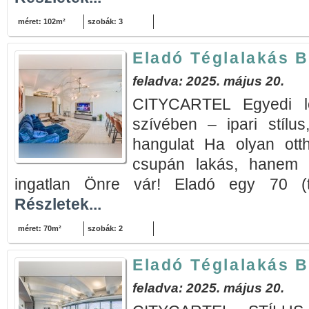
méret: 102m²
szobák: 3
Eladó Téglalakás B
feladva: 2025. május 20.
CITYCARTEL Egyedi lo
szívében – ipari stílus
hangulat Ha olyan ott
csupán lakás, hanem é
ingatlan Önre vár! Eladó egy 70 (tu
Részletek...
méret: 70m²
szobák: 2
Eladó Téglalakás B
feladva: 2025. május 20.