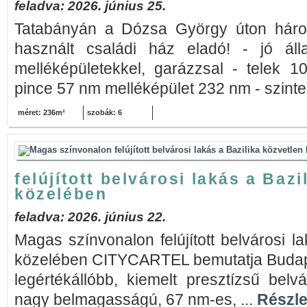
feladva: 2026. június 25.
Tatabányán a Dózsa György úton három
használt családi ház eladó! - jó álla
melléképületekkel, garázzsal - telek 
pince 57 nm melléképület 232 nm - szinte
méret: 236m²
szobák: 6
felújított belvárosi lakás a Bazi
közelében
feladva: 2026. június 22.
Magas színvonalon felújított belvárosi l
közelében CITYCARTEL bemutatja Budape
legértékállóbb, kiemelt presztízsű belv
nagy belmagasságú, 67 nm-es, ...
Részle