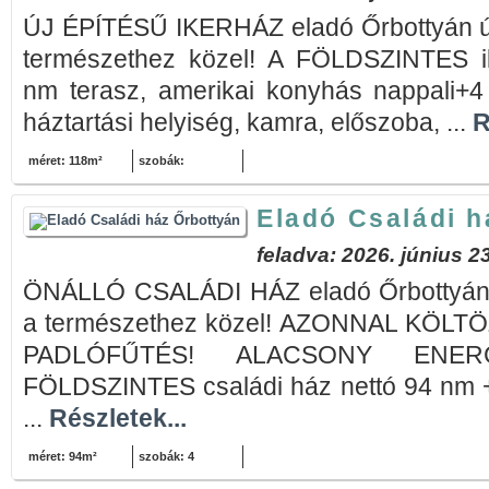
ÚJ ÉPÍTÉSŰ IKERHÁZ eladó Őrbottyán új
természethez közel! A FÖLDSZINTES i
nm terasz, amerikai konyhás nappali+4
háztartási helyiség, kamra, előszoba, ...
R
méret: 118m²
szobák:
Eladó Családi h
feladva: 2026. június 23
ÖNÁLLÓ CSALÁDI HÁZ eladó Őrbottyán ú
a természethez közel! AZONNAL KÖL
PADLÓFŰTÉS! ALACSONY ENERG
FÖLDSZINTES családi ház nettó 94 nm +
...
Részletek...
méret: 94m²
szobák: 4