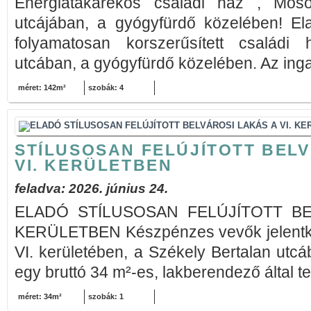
Energiatakarékos családi ház , Mos
utcájában, a gyógyfürdő közelében! Ela
folyamatosan korszerűsített családi
utcában, a gyógyfürdő közelében. Az ingat
méret: 142m²
szobák: 4
STÍLUSOSAN FELÚJÍTOTT BELV
VI. KERÜLETBEN
feladva: 2026. június 24.
ELADÓ STÍLUSOSAN FELÚJÍTOTT BE
KERÜLETBEN Készpénzes vevők jelentke
VI. kerületében, a Székely Bertalan utc
egy bruttó 34 m²-es, lakberendező által ter
méret: 34m²
szobák: 1