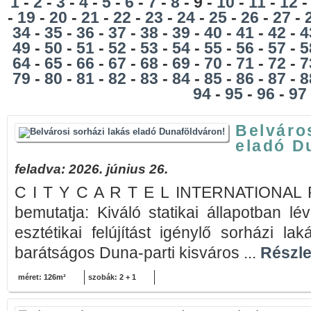
1
-
2
-
3
-
4
-
5
-
6
-
7
-
8
- 9 -
10
-
11
-
12
-
19
-
20
-
21
-
22
-
23
-
24
-
25
-
26
-
27
-
34
-
35
-
36
-
37
-
38
-
39
-
40
-
41
-
42
-
4
49
-
50
-
51
-
52
-
53
-
54
-
55
-
56
-
57
-
5
64
-
65
-
66
-
67
-
68
-
69
-
70
-
71
-
72
-
7
79
-
80
-
81
-
82
-
83
-
84
-
85
-
86
-
87
-
8
94
-
95
-
96
-
97
Belváro
eladó D
feladva: 2026. június 26.
C I T Y C A R T E L INTERNATIONA
bemutatja: Kiváló statikai állapotban lévő
esztétikai felújítást igénylő sorházi la
barátságos Duna-parti kisváros ...
Részle
méret: 126m²
szobák: 2 + 1