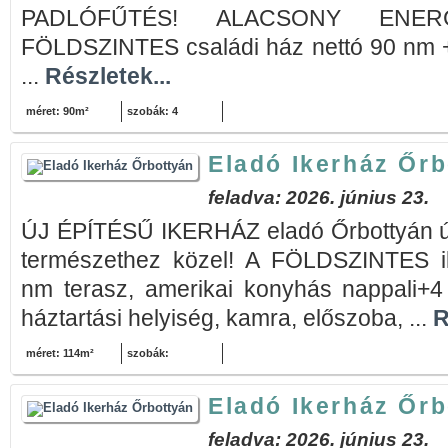
PADLÓFŰTÉS! ALACSONY ENERG
FÖLDSZINTES családi ház nettó 90 nm +
...
Részletek...
méret: 90m²
szobák: 4
Eladó Ikerház Őr
feladva: 2026. június 23.
ÚJ ÉPÍTÉSŰ IKERHÁZ eladó Őrbottyán új
természethez közel! A FÖLDSZINTES i
nm terasz, amerikai konyhás nappali+4
háztartási helyiség, kamra, előszoba, ...
R
méret: 114m²
szobák:
Eladó Ikerház Őr
feladva: 2026. június 23.