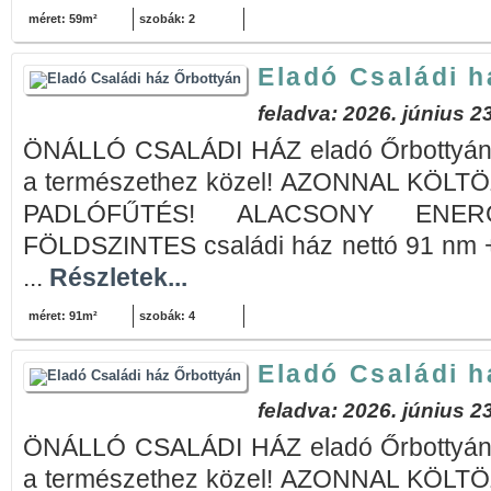
méret: 59m²
szobák: 2
Eladó Családi h
feladva: 2026. június 23
ÖNÁLLÓ CSALÁDI HÁZ eladó Őrbottyán ú
a természethez közel! AZONNAL KÖL
PADLÓFŰTÉS! ALACSONY ENERG
FÖLDSZINTES családi ház nettó 91 nm +
...
Részletek...
méret: 91m²
szobák: 4
Eladó Családi h
feladva: 2026. június 23
ÖNÁLLÓ CSALÁDI HÁZ eladó Őrbottyán ú
a természethez közel! AZONNAL KÖL