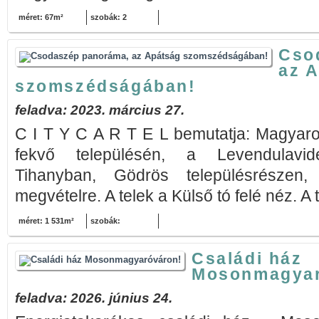
méret: 67m²
szobák: 2
Cso
az 
szomszédságában!
feladva: 2023. március 27.
C I T Y C A R T E L bemutatja: Magyar
fekvő településén, a Levendulavi
Tihanyban, Gödrös településrészen,
megvételre. A telek a Külső tó felé néz. A t
méret: 1 531m²
szobák:
Családi ház
Mosonmagyar
feladva: 2026. június 24.