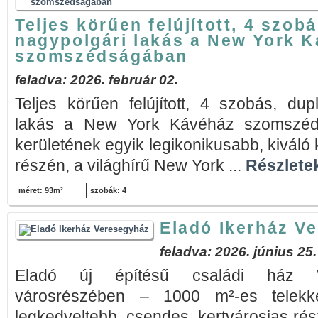
Teljes körűen felújított, 4 szo
nagypolgári lakás a New York 
szomszédságában
feladva: 2026. február 02.
Teljes körűen felújított, 4 szobás, du
lakás a New York Kávéház szomszéd
kerületének egyik legikonikusabb, kiváló
részén, a világhírű New York ...
Részletek
méret: 93m²
szobák: 4
Eladó Ikerház V
feladva: 2026. június 25.
Eladó új építésű családi ház V
városrészében – 1000 m²-es telekk
legkedveltebb, csendes, kertvárosias ré