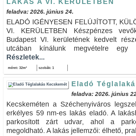
LAKÁS A VI. KERÜLETBEN
feladva: 2026. június 24.
ELADÓ IGÉNYESEN FELÚJÍTOTT, KÜL
VI. KERÜLETBEN Készpénzes vevők j
Budapest VI. kerületének kedvelt rész
utcában kínálunk megvételre egy l
Részletek...
méret: 32m²
szobák: 1
Eladó Téglalak
feladva: 2026. június 22
Kecskeméten a Széchenyiváros legszeb
erkélyes 59 nm-es lakás eladó. A lakás
parkosított zárt udvar, ahol a park
megoldható. A lakás jellemzői: élhető, prak