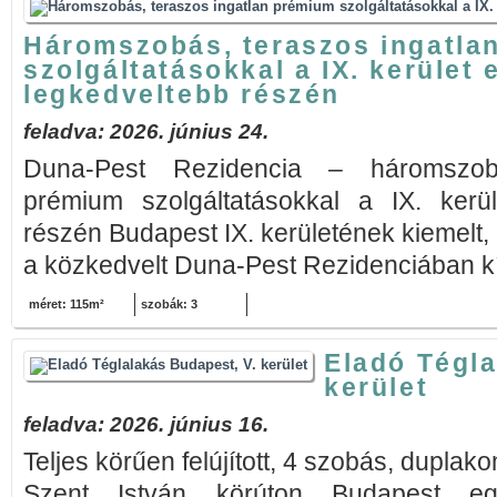
Háromszobás, teraszos ingatla
szolgáltatásokkal a IX. kerület 
legkedveltebb részén
feladva: 2026. június 24.
Duna-Pest Rezidencia – háromszobá
prémium szolgáltatásokkal a IX. kerül
részén Budapest IX. kerületének kiemelt,
a közkedvelt Duna-Pest Rezidenciában kí
méret: 115m²
szobák: 3
Eladó Tégla
kerület
feladva: 2026. június 16.
Teljes körűen felújított, 4 szobás, duplak
Szent István körúton Budapest eg