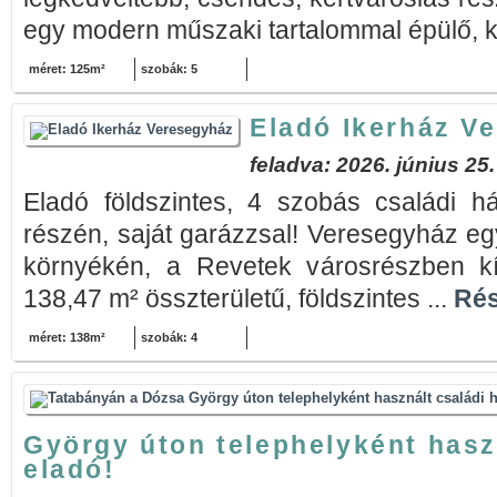
egy modern műszaki tartalommal épülő, ké
méret: 125m²
szobák: 5
Eladó Ikerház V
feladva: 2026. június 25.
Eladó földszintes, 4 szobás családi h
részén, saját garázzsal! Veresegyház eg
környékén, a Revetek városrészben k
138,47 m² összterületű, földszintes ...
Rés
méret: 138m²
szobák: 4
György úton telephelyként hasz
eladó!