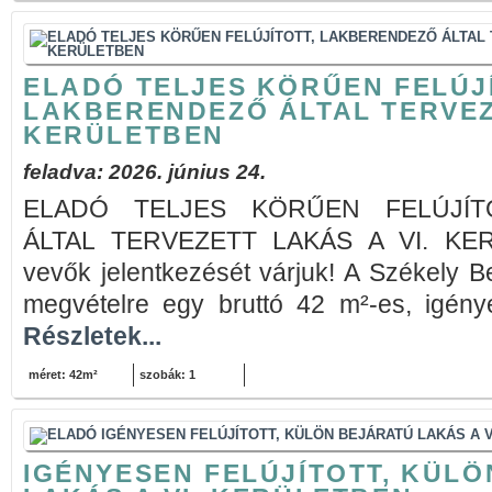
ELADÓ TELJES KÖRŰEN FELÚJÍ
LAKBERENDEZŐ ÁLTAL TERVEZE
KERÜLETBEN
feladva: 2026. június 24.
ELADÓ TELJES KÖRŰEN FELÚJÍT
ÁLTAL TERVEZETT LAKÁS A VI. KE
vevők jelentkezését várjuk! A Székely B
megvételre egy bruttó 42 m²-es, igényes
Részletek...
méret: 42m²
szobák: 1
IGÉNYESEN FELÚJÍTOTT, KÜL