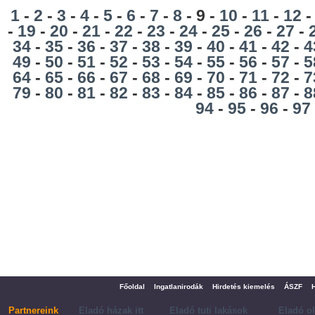
1
-
2
-
3
-
4
-
5
-
6
-
7
-
8
- 9 -
10
-
11
-
12
-
19
-
20
-
21
-
22
-
23
-
24
-
25
-
26
-
27
-
34
-
35
-
36
-
37
-
38
-
39
-
40
-
41
-
42
-
4
49
-
50
-
51
-
52
-
53
-
54
-
55
-
56
-
57
-
5
64
-
65
-
66
-
67
-
68
-
69
-
70
-
71
-
72
-
7
79
-
80
-
81
-
82
-
83
-
84
-
85
-
86
-
87
-
8
94
-
95
-
96
-
97
Főoldal
Ingatlanirodák
Hirdetés kiemelés
ÁSZF
Partnereink
Eladó házak itt
Eladó tuti lakások
Eladó o