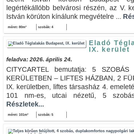
legértékállóbb belvárosi részén, az V. k
István körúton kínálunk megvételre ...
Rés
méret: 80m²
szobák: 4
Eladó Tégl
IX. kerület
feladva: 2026. április 24.
CITYCARTEL bemutatja: 5 SZOBÁS
KERÜLETBEN – LIFTES HÁZBAN, 2 FÜ
IX. kerületben, liftes társasház 4. emele
101 nm-es, utcai nézetű, 5 szobás,
Részletek...
méret: 101m²
szobák: 5