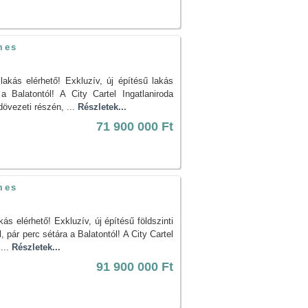
mes
akás elérhető! Exkluzív, új építésű lakás
 Balatontól! A City Cartel Ingatlaniroda
övezeti részén, ...
Részletek...
71 900 000 Ft
mes
s elérhető! Exkluzív, új építésű földszinti
 pár perc sétára a Balatontól! A City Cartel
...
Részletek...
91 900 000 Ft