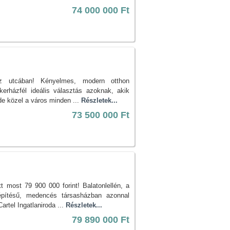
74 000 000 Ft
íz utcában! Kényelmes, modern otthon
ikerházfél ideális választás azoknak, akik
e közel a város minden ...
Részletek...
73 500 000 Ft
e
most 79 900 000 forint! Balatonlellén, a
pítésű, medencés társasházban azonnal
artel Ingatlaniroda ...
Részletek...
79 890 000 Ft