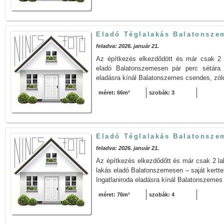
Eladó Téglalakás Balatonsze
feladva: 2026. január 21.
Az építkezés elkezdődött és már csak 2 l
eladó Balatonszemesen pár perc sétára a
eladásra kínál Balatonszemes csendes, zöld
méret: 66m²
szobák: 3
Eladó Téglalakás Balatonsze
feladva: 2026. január 21.
Az építkezés elkezdődőtt és már csak 2 laká
lakás eladó Balatonszemesen – saját kerttel,
Ingatlaniroda eladásra kínál Balatonszemes 
méret: 76m²
szobák: 4