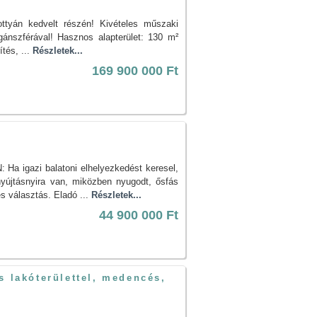
ttyán kedvelt részén! Kivételes műszaki
gánszférával! Hasznos alapterület: 130 m²
ítés, ...
Részletek...
169 900 000 Ft
igazi balatoni elhelyezkedést keresel,
nyújtásnyira van, miközben nyugodt, ősfás
es választás. Eladó ...
Részletek...
44 900 000 Ft
s lakóterülettel, medencés,
.