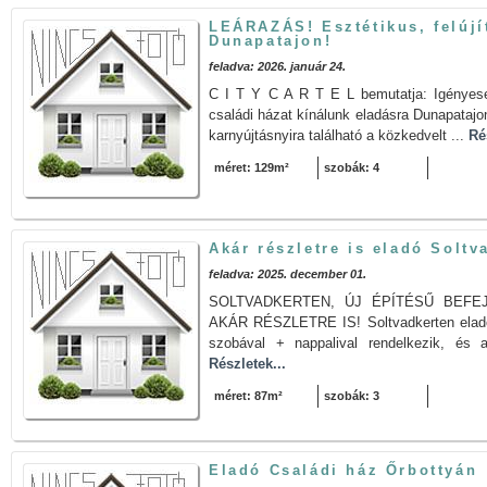
LEÁRAZÁS! Esztétikus, felújí
Dunapatajon!
feladva: 2026. január 24.
C I T Y C A R T E L bemutatja: Igényesen f
családi házat kínálunk eladásra Dunapatajon
karnyújtásnyira található a közkedvelt ...
Ré
méret: 129m²
szobák: 4
Akár részletre is eladó Solt
feladva: 2025. december 01.
SOLTVADKERTEN, ÚJ ÉPÍTÉSŰ BEFE
AKÁR RÉSZLETRE IS! Soltvadkerten eladó 
szobával + nappalival rendelkezik, és a 
Részletek...
méret: 87m²
szobák: 3
Eladó Családi ház Őrbottyán