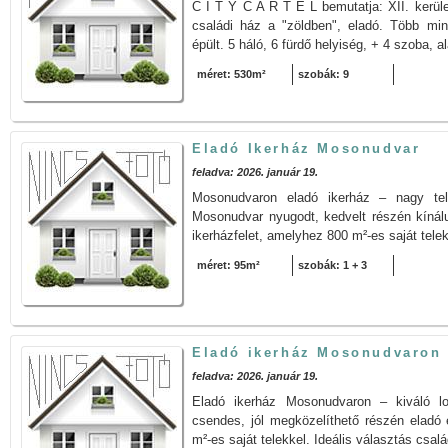
C I T Y C A R T E L bemutatja: XII. kerüle
családi ház a "zöldben", eladó. Több min
épült. 5 háló, 6 fürdő helyiség, + 4 szoba, a
méret: 530m²
szobák: 9
Eladó Ikerház Mosonudvar
feladva: 2026. január 19.
Mosonudvaron eladó ikerház – nagy tel
Mosonudvar nyugodt, kedvelt részén kínál
ikerházfelet, amelyhez 800 m²-es saját telek 
méret: 95m²
szobák: 1 + 3
Eladó ikerház Mosonudvaron
feladva: 2026. január 19.
Eladó ikerház Mosonudvaron – kiváló l
csendes, jól megközelíthető részén eladó 
m²-es saját telekkel. Ideális választás csal