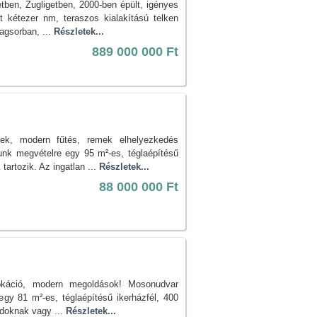
tben, Zugligetben, 2000-ben épült, igényes
t kétezer nm, teraszos kialakítású telken
lagsorban, ...
Részletek...
889 000 000 Ft
ek, modern fűtés, remek elhelyezkedés
unk megvételre egy 95 m²-es, téglaépítésű
tartozik. Az ingatlan ...
Részletek...
88 000 000 Ft
okáció, modern megoldások! Mosonudvar
egy 81 m²-es, téglaépítésű ikerházfél, 400
ádoknak vagy ...
Részletek...