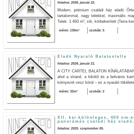
feladva: 2026. január 22.
Modern, prémium családi ház eladó Őrbo
tartalommal, nagy telekkel, maximális ma
Telek: 1 450 m², sík, körbekerített (Terra ker
méret: 130m²
szobák: 5
Eladó Nyaraló Balatonlelle
feladva: 2026. január 21.
A CITY CARTEL BALATON KÍNÁLATÁBAN: Ha 
ahol a strand, a kikötő és a belváros kar
környezet vesz körül – ez a nyaraló tökélet
méret: 32m²
szobák: 2
XII. ker.különleges, 400 nm-e
panorámás családi ház eladó
feladva: 2025. szeptember 05.