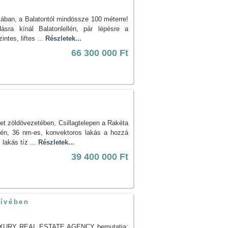
tcában, a Balatontól mindössze 100 méterre!
a kínál Balatonlellén, pár lépésre a
ntes, liftes ...
Részletek...
66 300 000 Ft
let zöldövezetében, Csillagtelepen a Rakéta
tjén, 36 nm-es, konvektoros lakás a hozzá
 lakás tíz ...
Részletek...
39 400 000 Ft
zívében
UXURY REAL ESTATE AGENCY bemutatja: