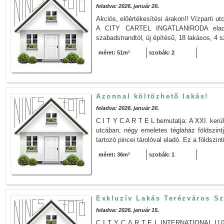
feladva: 2026. január 20.
Akciós, előértékesítési árakon!! Vízparti u
A CITY CARTEL INGATLANIRODA eladásr
szabadstrandtól, új építésű, 18 lakásos, 4 szi
méret: 51m²
szobák: 2
Azonnal költözhető lakás!
feladva: 2026. január 20.
C I T Y C A R T E L bemutatja: A XXI. kerü
utcában, négy emeletes téglaház földszin
tartozó pincei tárolóval eladó. Ez a földszinti
méret: 36m²
szobák: 1
Exkluzív Lakás Terézváros S
feladva: 2026. január 15.
C I T Y C Λ R T E L INTERNATIONAL L