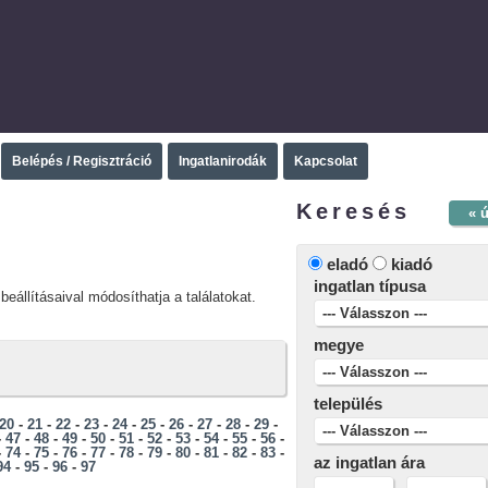
Belépés / Regisztráció
Ingatlanirodák
Kapcsolat
Keresés
« 
eladó
kiadó
ingatlan típusa
beállításaival módosíthatja a találatokat.
megye
település
20
-
21
-
22
-
23
-
24
-
25
-
26
-
27
-
28
-
29
-
-
47
-
48
-
49
-
50
-
51
-
52
-
53
-
54
-
55
-
56
-
-
74
-
75
-
76
-
77
-
78
-
79
-
80
-
81
-
82
-
83
-
az ingatlan ára
94
-
95
-
96
-
97