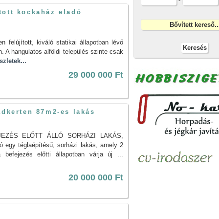
-
tott kockaház eladó
elújított, kiváló statikai állapotban lévő
. A hangulatos alföldi település szinte csak
szletek...
29 000 000 Ft
vadkerten 87m2-es lakás
JEZÉS ELŐTT ÁLLÓ SORHÁZI LAKÁS,
egy téglaépítésű, sorházi lakás, amely 2
befejezés előtti állapotban várja új ...
20 000 000 Ft