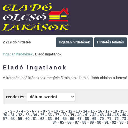
2 219 db hirdetés
Ingatlan hirdetések
Hirdetés feladás
Ingatlan hirdetések
/ Eladó ingatlanok
Eladó ingatlanok
A keresési beállításoknak megfelelő találatok listája. Jobb oldalon a kereső 
rendezés:
1
-
2
-
3
-
4
-
5
-
6
-
7
-
8
-
9
-
10
-
11
-
12
-
13
-
14
-
15
-
16
-
17
-
18
-
19
-
30
-
31
-
32
-
33
-
34
-
35
-
36
-
37
-
38
- 39 -
40
-
41
-
42
-
43
-
44
-
45
-
46
57
-
58
-
59
-
60
-
61
-
62
-
63
-
64
-
65
-
66
-
67
-
68
-
69
-
70
-
71
-
72
-
73
84
-
85
-
86
-
87
-
88
-
89
-
90
-
91
-
92
-
93
-