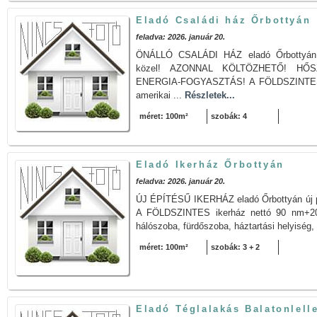
Eladó Családi ház Őrbottyán
feladva: 2026. január 20.
ÖNÁLLÓ CSALÁDI HÁZ eladó Őrbottyán ú
közel! AZONNAL KÖLTÖZHETŐ! HŐS
ENERGIA-FOGYASZTÁS! A FÖLDSZINTES c
amerikai ...
Részletek...
méret: 100m²
szobák: 4
Eladó Ikerház Őrbottyán
feladva: 2026. január 20.
ÚJ ÉPÍTÉSŰ IKERHÁZ eladó Őrbottyán új pa
A FÖLDSZINTES ikerház nettó 90 nm+20 
hálószoba, fürdőszoba, háztartási helyiség,
méret: 100m²
szobák: 3 + 2
Eladó Téglalakás Balatonlell