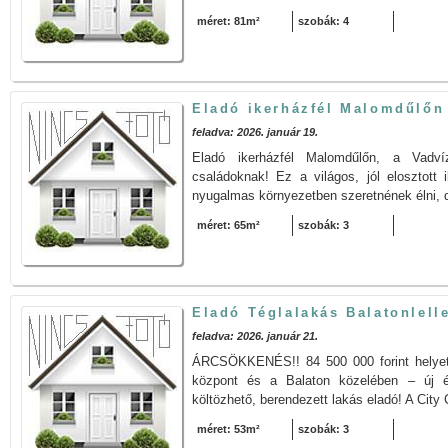
méret: 81m²
szobák: 4
Eladó ikerházfél Malomdűlőn
feladva: 2026. január 19.
Eladó ikerházfél Malomdűlőn, a Vadv
családoknak! Ez a világos, jól elosztott 
nyugalmas környezetben szeretnének élni, d
méret: 65m²
szobák: 3
Eladó Téglalakás Balatonlell
feladva: 2026. január 21.
ÁRCSÖKKENÉS!! 84 500 000 forint helyett 
központ és a Balaton közelében – új é
költözhető, berendezett lakás eladó! A City C
méret: 53m²
szobák: 3