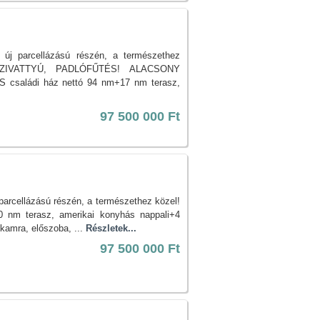
j parcellázású részén, a természethez
ZIVATTYÚ, PADLÓFŰTÉS! ALACSONY
saládi ház nettó 94 nm+17 nm terasz,
97 500 000 Ft
rcellázású részén, a természethez közel!
nm terasz, amerikai konyhás nappali+4
 kamra, előszoba, ...
Részletek...
97 500 000 Ft
e