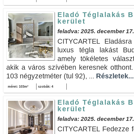
Eladó Téglalakás B
kerület
feladva: 2025. december 17.
CITYCARTEL Eladásra k
luxus tégla lakást Bud
amely tökéletes válas
akik a város szívében keresnek otthont. 
103 négyzetméter (tul 92), ...
Részletek...
méret: 103m²
szobák: 4
Eladó Téglalakás B
kerület
feladva: 2025. december 17.
CITYCARTEL Fedezze fe