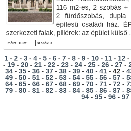
116 m2-es, 2 szobás + 
2 fürdőszobás, dupla 
építésű családi ház.
szerkezeti falak, pillérek: az épület külső .
méret: 116m²
szobák: 3
1
-
2
-
3
-
4
-
5
-
6
-
7
-
8
-
9
-
10
-
11
-
12
-
19
-
20
-
21
-
22
-
23
-
24
-
25
-
26
-
27
-
34
-
35
-
36
-
37
-
38
-
39
-
40
-
41
- 42 -
4
49
-
50
-
51
-
52
-
53
-
54
-
55
-
56
-
57
-
5
64
-
65
-
66
-
67
-
68
-
69
-
70
-
71
-
72
-
7
79
-
80
-
81
-
82
-
83
-
84
-
85
-
86
-
87
-
8
94
-
95
-
96
-
97