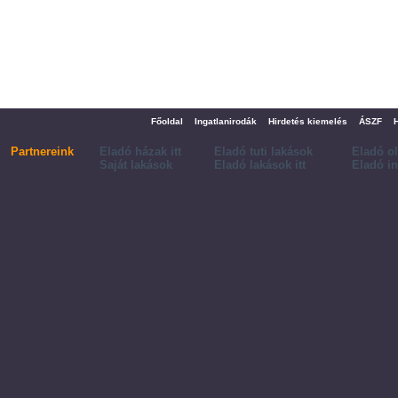
Főoldal
Ingatlanirodák
Hirdetés kiemelés
ÁSZF
Partnereink
Eladó házak itt
Eladó tuti lakások
Eladó o
Saját lakások
Eladó lakások itt
Eladó in