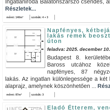
Ingatlaniroda Balatonszárszó csendes, ál
Részletek...
méret: 140m²
szobák: 4 + 3
Napfényes, kétbejá
lakás remek beosz
úton
feladva: 2025. december 10.
Budapest 8. kerületé
Baross utcához köze
napfényes, 87 négyze
lakás. Az ingatlan különlegessége a két 
alaprajz, amelynek köszönhetően ...
Rész
méret: 87m²
szobák: 3
Eladó Étterem, ven