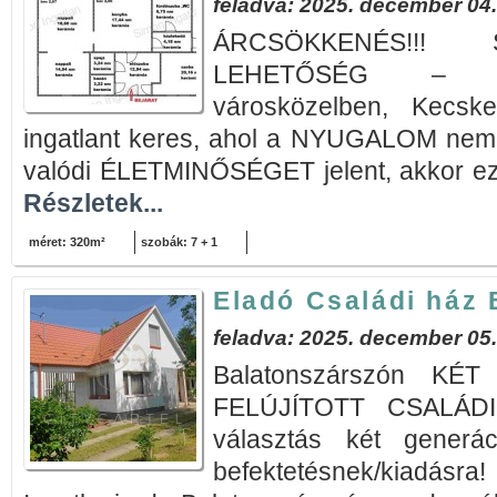
feladva: 2025. december 04.
ÁRCSÖKKENÉS!!! 
LEHETŐSÉG – vid
városközelben, Kecsk
ingatlant keres, ahol a NYUGALOM nem 
valódi ÉLETMINŐSÉGET jelent, akkor ez 
Részletek...
méret: 320m²
szobák: 7 + 1
Eladó Családi ház
feladva: 2025. december 05.
Balatonszárszón KÉ
FELÚJÍTOTT CSALÁDI
választás két generác
befektetésnek/kiad