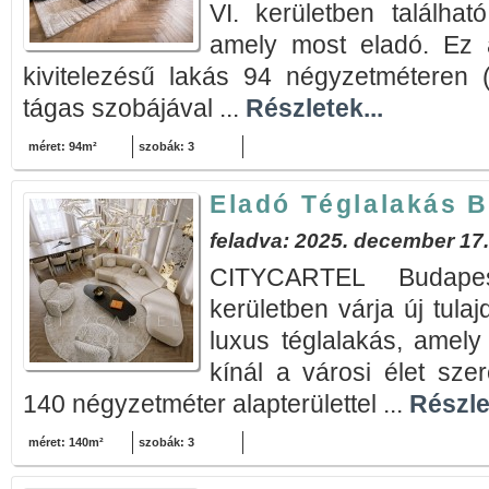
VI. kerületben találhat
amely most eladó. Ez a
kivitelezésű lakás 94 négyzetméteren (
tágas szobájával ...
Részletek...
méret: 94m²
szobák: 3
Eladó Téglalakás B
feladva: 2025. december 17.
CITYCARTEL Budape
kerületben várja új tula
luxus téglalakás, amely
kínál a városi élet sze
140 négyzetméter alapterülettel ...
Részle
méret: 140m²
szobák: 3