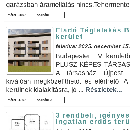
garázsban áramellátás nincs.Tehermentes
méret: 18m²
szobák:
Eladó Téglalakás B
kerület
feladva: 2025. december 15.
Budapesten, IV. kerül
PLUSZ-KÉPES TÁRSASH
A társasház Újpest v
kiválóan megközelíthető, és elérhető! A
kerülnek kialakításra, jó ...
Részletek...
méret: 47m²
szobák: 2
3 rendbeli, igénye
ingatlan erdős ter