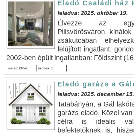
Eladó Családi ház 
feladva: 2025. október 19.
Élvezze az egyed
Pilisvörösváron kínálo
zsákutcában elhelyez
felújított ingatlant, gon
2002-ben épült ingatlanban: Földszint (16
méret: 240m²
szobák: 5
Eladó garázs a Gál
feladva: 2025. december 15.
Tatabányán, a Gál lakóte
garázs eladó. Közel van 
célra is ideális vá
befektetőknek is, hisz