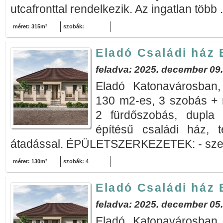
utcafronttal rendelkezik. Az ingatlan több .
méret: 315m²
szobák:
Eladó Családi ház 
feladva: 2025. december 09.
Eladó Katonavárosban
130 m2-es, 3 szobás + 
2 fürdőszobás, dupla 
építésű családi ház, 
átadással. ÉPÜLETSZERKEZETEK: - szerk
méret: 130m²
szobák: 4
Eladó Családi ház 
feladva: 2025. december 05.
Eladó Katonavárosban