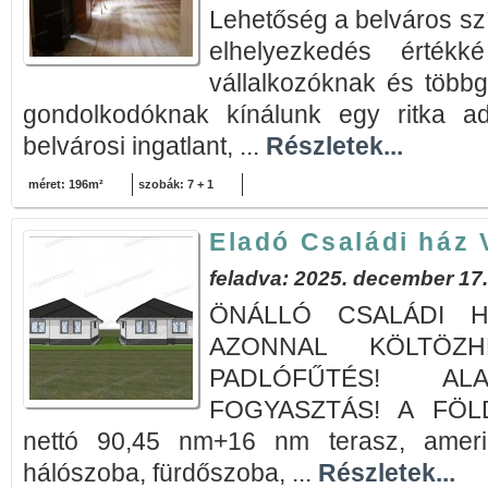
Lehetőség a belváros szí
elhelyezkedés értékké
vállalkozóknak és több
gondolkodóknak kínálunk egy ritka ad
belvárosi ingatlant, ...
Részletek...
méret: 196m²
szobák: 7 + 1
Eladó Családi ház 
feladva: 2025. december 17.
ÖNÁLLÓ CSALÁDI HÁZ
AZONNAL KÖLTÖZHE
PADLÓFŰTÉS! AL
FOGYASZTÁS! A FÖLD
nettó 90,45 nm+16 nm terasz, ameri
hálószoba, fürdőszoba, ...
Részletek...