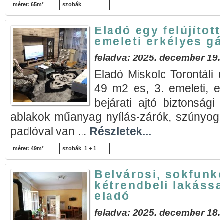
méret: 65m²
szobák:
Eladó egy felújítot
emeleti erkélyes g
feladva: 2025. december 19.
Eladó Miskolc Torontáli u
49 m2 es, 3. emeleti, e
bejárati ajtó biztonsági
ablakok műanyag nyílás-zárók, szúnyogh
padlóval van ...
Részletek...
méret: 49m²
szobák: 1 + 1
Belvárosi, sokfunk
kétrendbeli lakáss
eladó
feladva: 2025. december 18.