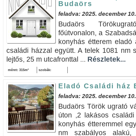
Budaörs
feladva: 2025. december 10.
Budaörs Törökugra
főútvonalon, a Szabadsá
konyhás étterem eladó 
családi házzal együtt. A telek 1081 nm
lejtős, 25 m utcafronttal ...
Részletek...
méret: 315m²
szobák:
Eladó Családi ház
feladva: 2025. december 10.
Budaörs Török ugrató v
úton ,2 lakásos családi
konyhás étteremmel egy
nm szabályos alakú,