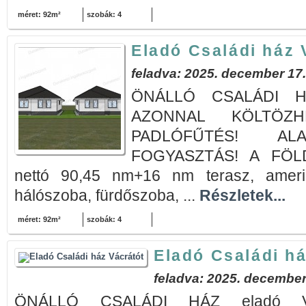
méret: 92m²
szobák: 4
Eladó Családi ház 
feladva: 2025. december 17.
ÖNÁLLÓ CSALÁDI HÁZ
AZONNAL KÖLTÖZHE
PADLÓFŰTÉS! AL
FOGYASZTÁS! A FÖLD
nettó 90,45 nm+16 nm terasz, ameri
hálószoba, fürdőszoba, ...
Részletek...
méret: 92m²
szobák: 4
Eladó Családi há
feladva: 2025. december
ÖNÁLLÓ CSALÁDI HÁZ eladó Vá