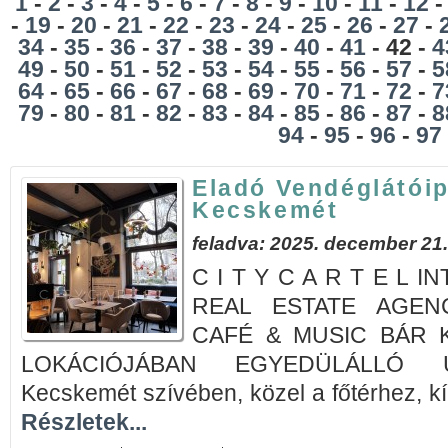
1
-
2
-
3
-
4
-
5
-
6
-
7
-
8
-
9
-
10
-
11
-
12
-
19
-
20
-
21
-
22
-
23
-
24
-
25
-
26
-
27
-
34
-
35
-
36
-
37
-
38
-
39
-
40
-
41
- 42 -
4
49
-
50
-
51
-
52
-
53
-
54
-
55
-
56
-
57
-
5
64
-
65
-
66
-
67
-
68
-
69
-
70
-
71
-
72
-
7
79
-
80
-
81
-
82
-
83
-
84
-
85
-
86
-
87
-
8
94
-
95
-
96
-
97
Eladó Vendéglátóip
Kecskemét
feladva: 2025. december 21.
C I T Y C A R T E L 
REAL ESTATE AGENC
CAFÉ & MUSIC BÁR 
LOKÁCIÓJÁBAN EGYEDÜLÁLLÓ 
Kecskemét szívében, közel a főtérhez, kín
Részletek...