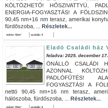
KÖLTÖZHETŐ! HŐSZIVATTYÚ, PAD
ENERGIA-FOGYASZTÁS! A FÖLDSZINTE
90,45 nm+16 nm terasz, amerikai konyh
fürdőszoba, ...
Részletek...
méret: 92m²
szobák: 4
Eladó Családi ház 
feladva: 2025. december 17.
ÖNÁLLÓ CSALÁDI HÁZ
AZONNAL KÖLTÖZHE
PADLÓFŰTÉS! AL
FOGYASZTÁS! A FÖLD
nettó 90,45 nm+16 nm terasz, ameri
hálószoba, fürdőszoba, ...
Részletek...
méret: 93m²
szobák: 4