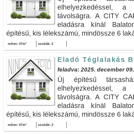
elhelyezkedéssel, a
távolságra. A CITY 
eladásra kínál Balaton
építésű, kis lélekszámú, mindössze 6 laká
méret: 47m²
szobák: 2
Eladó Téglalakás B
feladva: 2025. december 09.
Új építésű társashá
elhelyezkedéssel, a
távolságra. A CITY 
eladásra kínál Balaton
építésű, kis lélekszámú, mindössze 6 laká
méret: 47m²
szobák: 2