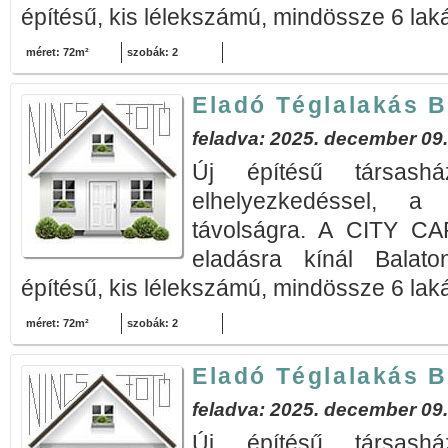
építésű, kis lélekszámú, mindössze 6 laká
méret: 72m²
szobák: 2
Eladó Téglalakás B
feladva: 2025. december 09.
Új építésű társashá
elhelyezkedéssel, a
távolságra. A CITY 
eladásra kínál Balaton
építésű, kis lélekszámú, mindössze 6 laká
méret: 72m²
szobák: 2
Eladó Téglalakás B
feladva: 2025. december 09.
Új építésű társashá