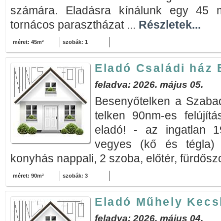
számára. Eladásra kínálunk egy 45 m²-
tornácos parasztházat ...
Részletek...
méret: 45m²
szobák: 1
Eladó Családi ház
feladva: 2026. május 05.
Besenyőtelken a Szaba
telken 90nm-es felújítá
eladó! - az ingatlan 1
vegyes (kő és tégla) 
konyhás nappali, 2 szoba, előtér, fürdősz
méret: 90m²
szobák: 3
Eladó Műhely Kec
feladva: 2026. május 04.