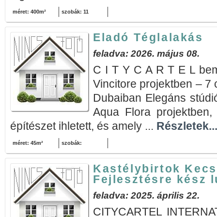
méret: 400m²
szobák: 11
Eladó Téglalakás
feladva: 2026. május 08.
C I T Y C A R T E L bem
Vincitore projektben – 7 
Dubaiban Elegáns stúdió
Aqua Flora projektben, 
építészet ihletett, és amely ...
Részletek..
méret: 45m²
szobák:
Kastélybirtok Kec
Fejlesztésre kész 
feladva: 2025. április 22.
CITYCARTEL INTERNA