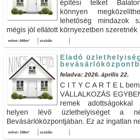
építési telket Balato
könnyen megközelíthe
lehetőség mindazok s
mégis jól ellátott környezetben szeretnék 
méret: 848m²
szobák:
Eladó üzlethelyis
bevásárlóközpontb
feladva: 2026. április 22.
C I T Y C A R T E L be
VÁLLALKOZÁS EGYBEN E
remek adottságokkal r
helyen lévő üzlethelyiséget a n
Bevásárlóközpontjában. Ez az ingatlan n
méret: 198m²
szobák: