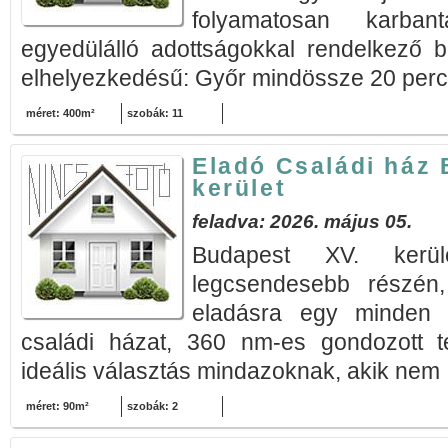
folyamatosan karbant
egyedülálló adottságokkal rendelkező bi
elhelyezkedésű: Győr mindössze 20 perc,
méret: 400m²
szobák: 11
Eladó Családi ház 
kerület
feladva: 2026. május 05.
Budapest XV. kerüle
legcsendesebb részén,
eladásra egy minden ig
családi házat, 360 nm-es gondozott te
ideális választás mindazoknak, akik nem 
méret: 90m²
szobák: 2