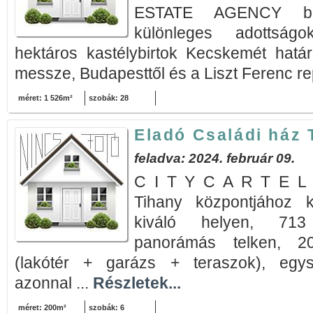
ESTATE AGENCY bem
különleges adottságo
hektáros kastélybirtok Kecskemét hatá
messze, Budapesttől és a Liszt Ferenc rep
méret: 1 526m²
szobák: 28
Eladó Családi ház 
feladva: 2024. február 09.
C I T Y C A R T E L 
Tihany központjához k
kiváló helyen, 713
panorámás telken, 20
(lakótér + garázs + teraszok), egys
azonnal ...
Részletek...
méret: 200m²
szobák: 6