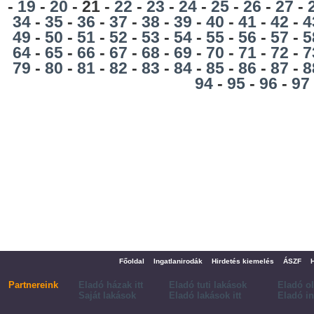
-
19
-
20
- 21 -
22
-
23
-
24
-
25
-
26
-
27
-
34
-
35
-
36
-
37
-
38
-
39
-
40
-
41
-
42
-
4
49
-
50
-
51
-
52
-
53
-
54
-
55
-
56
-
57
-
5
64
-
65
-
66
-
67
-
68
-
69
-
70
-
71
-
72
-
7
79
-
80
-
81
-
82
-
83
-
84
-
85
-
86
-
87
-
8
94
-
95
-
96
-
97
Főoldal
Ingatlanirodák
Hirdetés kiemelés
ÁSZF
Partnereink
Eladó házak itt
Eladó tuti lakások
Eladó o
Saját lakások
Eladó lakások itt
Eladó in