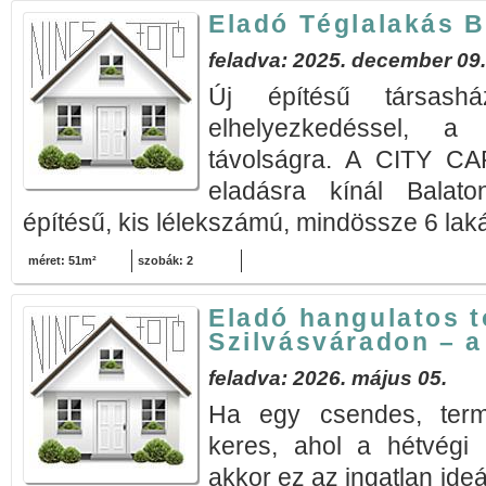
Eladó Téglalakás B
feladva: 2025. december 09.
Új építésű társashá
elhelyezkedéssel, a
távolságra. A CITY 
eladásra kínál Balaton
építésű, kis lélekszámú, mindössze 6 laká
méret: 51m²
szobák: 2
Eladó hangulatos 
Szilvásváradon – a
feladva: 2026. május 05.
Ha egy csendes, term
keres, ahol a hétvégi p
akkor ez az ingatlan ideá