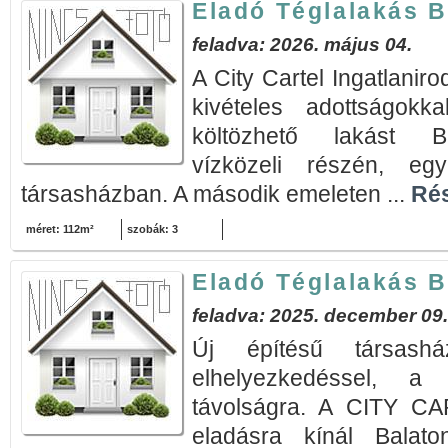
Eladó Téglalakás B
feladva: 2026. május 04.
A City Cartel Ingatlaniro
kivételes adottságokk
költözhető lakást Bal
vízközeli részén, eg
társasházban. A második emeleten ...
Rés
méret: 112m²
szobák: 3
Eladó Téglalakás B
feladva: 2025. december 09.
Új építésű társashá
elhelyezkedéssel, a
távolságra. A CITY 
eladásra kínál Balaton