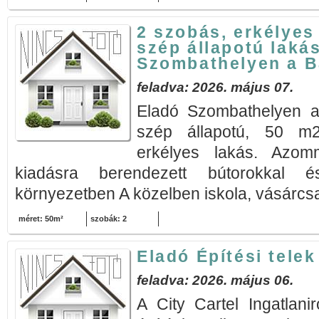
2 szobás, erkélyes
szép állapotú laká
Szombathelyen a B
feladva: 2026. május 07.
Eladó Szombathelyen a
szép állapotú, 50 m2
erkélyes lakás. Azomm
kiadásra berendezett bútorokkal 
környezetben A közelben iskola, vásárcsa
méret: 50m²
szobák: 2
Eladó Építési telek
feladva: 2026. május 06.
A City Cartel Ingatlani