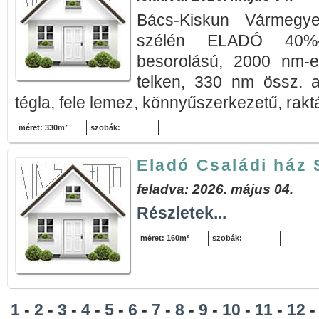
Bács-Kiskun Vármegy
szélén ELADÓ 40%-o
besorolású, 2000 nm-es,
telken, 330 nm össz. al
tégla, fele lemez, könnyűszerkezetű, raktá
méret: 330m²
szobák:
Eladó Családi ház
feladva: 2026. május 04.
Részletek...
méret: 160m²
szobák:
1
-
2
-
3
-
4
-
5
-
6
-
7
-
8
-
9
-
10
-
11
-
12