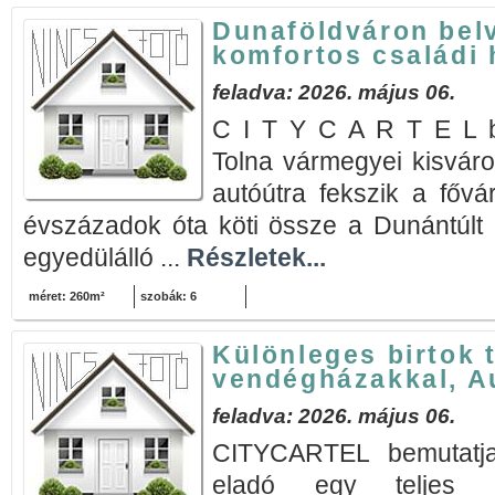
Dunaföldváron belv
komfortos családi 
feladva: 2026. május 06.
C I T Y C A R T E L b
Tolna vármegyei kisvár
autóútra fekszik a fővár
évszázadok óta köti össze a Dunántúlt a
egyedülálló ...
Részletek...
méret: 260m²
szobák: 6
Különleges birtok t
vendégházakkal, A
feladva: 2026. május 06.
CITYCARTEL bemutatj
eladó egy teljes eg