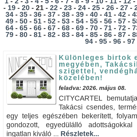
1
-
2
-
3
-
4
-
5
-
6
-
7
-
8
-
9
-
10
-
11
-
12
-
19
-
20
- 21 -
22
-
23
-
24
-
25
-
26
-
27
-
34
-
35
-
36
-
37
-
38
-
39
-
40
-
41
-
42
-
4
49
-
50
-
51
-
52
-
53
-
54
-
55
-
56
-
57
-
5
64
-
65
-
66
-
67
-
68
-
69
-
70
-
71
-
72
-
7
79
-
80
-
81
-
82
-
83
-
84
-
85
-
86
-
87
-
8
94
-
95
-
96
-
97
Különleges birtok
megyében, Takácsib
szigettel, vendégh
közelében!
feladva: 2026. május 08.
CITYCARTEL bemutatj
Takácsi csendes, termé
egy teljes egészében bekerített, folya
gondozott, egyedülálló adottságokkal
ingatlan kiváló ...
Részletek...