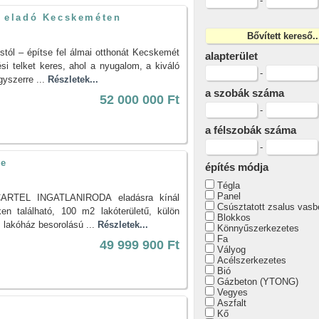
-
ek eladó Kecskeméten
stól – építse fel álmai otthonát Kecskemét
alapterület
si telket keres, ahol a nyugalom, a kiváló
-
gyszerre ...
Részletek...
a szobák száma
52 000 000 Ft
-
a félszobák száma
-
le
építés módja
Tégla
Panel
 CARTEL INGATLANIRODA eladásra kínál
Csúsztatott zsalus vasb
en található, 100 m2 lakóterületű, külön
Blokkos
s lakóház besorolású ...
Részletek...
Könnyűszerkezetes
Fa
49 999 900 Ft
Vályog
Acélszerkezetes
Bió
Gázbeton (YTONG)
Vegyes
Aszfalt
e
Kő