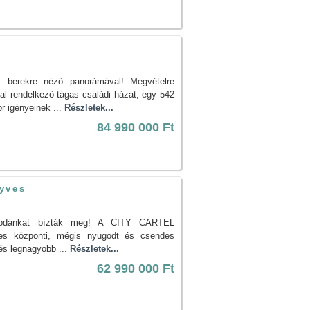
áz berekre néző panorámával! Megvételre
al rendelkező tágas családi házat, egy 542
r igényeinek ...
Részletek...
84 990 000 Ft
nyves
g irodánkat bízták meg! A CITY CARTEL
yves központi, mégis nyugodt és csendes
lés legnagyobb ...
Részletek...
62 990 000 Ft