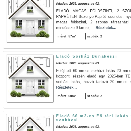
feladva: 2026. augusztus 02.
ELADÓ MAGAS FÖLDSZINTI, 2 SZO
PAPRÉTEN Bezenye-Paprét csendes, nyug
magas földszinti, 2 szobás társasházi
mindössze 9 km-re, ...
Részletek...
méret: 57m²
szobák: 2
Eladó Sorház Dunakeszi
feladva: 2026. augusztus 03.
Felújított 60 nm-es sorházi lakás 20 nm-
központi részén eladó egy 2025-ben
sorházi lakás, hozzá tartozó 20 nm-es sa
Részletek...
méret: 60m²
szobák: 2
Eladó 66 m2-es Fő téri lakás
szobával
feladva: 2026. augusztus 03.