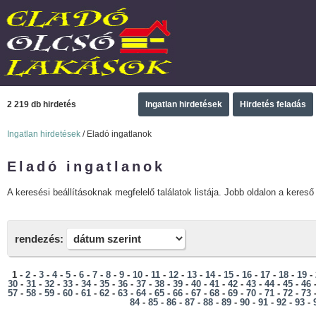
2 219 db hirdetés
Ingatlan hirdetések
Hirdetés feladás
Ingatlan hirdetések
/ Eladó ingatlanok
Eladó ingatlanok
A keresési beállításoknak megfelelő találatok listája. Jobb oldalon a kereső 
rendezés:
1 -
2
-
3
-
4
-
5
-
6
-
7
-
8
-
9
-
10
-
11
-
12
-
13
-
14
-
15
-
16
-
17
-
18
-
19
-
30
-
31
-
32
-
33
-
34
-
35
-
36
-
37
-
38
-
39
-
40
-
41
-
42
-
43
-
44
-
45
-
46
57
-
58
-
59
-
60
-
61
-
62
-
63
-
64
-
65
-
66
-
67
-
68
-
69
-
70
-
71
-
72
-
73
84
-
85
-
86
-
87
-
88
-
89
-
90
-
91
-
92
-
93
-