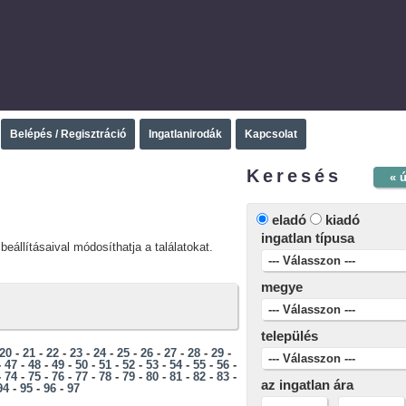
Belépés / Regisztráció
Ingatlanirodák
Kapcsolat
Keresés
« 
eladó
kiadó
ingatlan típusa
beállításaival módosíthatja a találatokat.
megye
település
20
-
21
-
22
-
23
-
24
-
25
-
26
-
27
-
28
-
29
-
-
47
-
48
-
49
-
50
-
51
-
52
-
53
-
54
-
55
-
56
-
-
74
-
75
-
76
-
77
-
78
-
79
-
80
-
81
-
82
-
83
-
az ingatlan ára
94
-
95
-
96
-
97