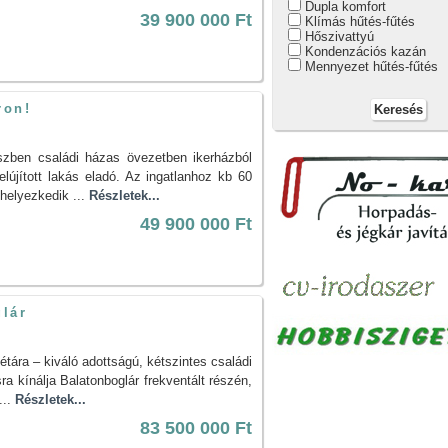
Dupla komfort
39 900 000 Ft
Klímás hűtés-fűtés
Hőszivattyú
Kondenzációs kazán
Mennyezet hűtés-fűtés
ron!
szben családi házas övezetben ikerházból
elújított lakás eladó. Az ingatlanhoz kb 60
 helyezkedik ...
Részletek...
49 900 000 Ft
glár
étára – kiváló adottságú, kétszintes családi
sra kínálja Balatonboglár frekventált részén,
...
Részletek...
83 500 000 Ft