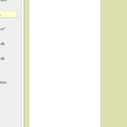
MFt
m²
db
db
eton