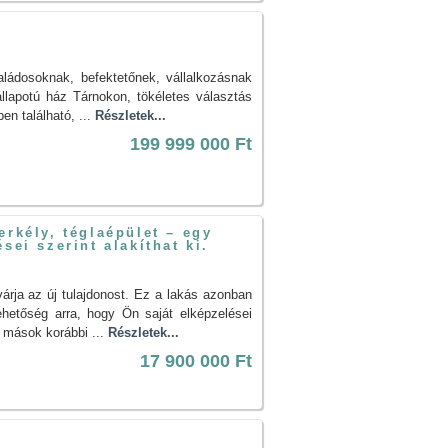
!
ládosoknak, befektetőnek, vállalkozásnak
 állapotú ház Tárnokon, tökéletes választás
n található, ...
Részletek...
199 999 000 Ft
erkély, téglaépület – egy
sei szerint alakíthat ki.
rja az új tulajdonost. Ez a lakás azonban
hetőség arra, hogy Ön saját elképzelései
l mások korábbi ...
Részletek...
17 900 000 Ft