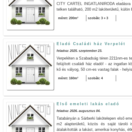
CITY CARTEL INGATLANIRODA eladásra kí
telken található, 200 m2 lakóterületű, külön 
méret: 200m²
szobák: 3 + 3
Eladó Családi ház Verpelét
feladva: 2025. szeptember 23.
Verpeléten a Szabadság téren 2211nm-es tel
felújított családi ház eladó! - az ingatlan
kő és vályog, 50 cm-es vastag falak - helyi
méret: 160m²
szobák: 4
Első emeleti lakás eladó
feladva: 2026. augusztus 04.
Tatabányán a Sárberki lakótelepen első emel
m2 alapterületű, közös és saját tároló i
átalakították a lakást, amerikai konyhás, ét