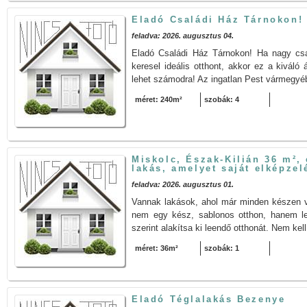
Eladó Családi Ház Tárnokon
feladva: 2026. augusztus 04.
Eladó Családi Ház Tárnokon! Ha nagy csa
keresel ideális otthont, akkor ez a kiváló
lehet számodra! Az ingatlan Pest vármegyébe
méret: 240m²
szobák: 4
Miskolc, Észak-Kilián 36 m², 
lakás, amelyet saját elképzelé
feladva: 2026. augusztus 01.
Vannak lakások, ahol már minden készen vá
nem egy kész, sablonos otthon, hanem le
szerint alakítsa ki leendő otthonát. Nem kel
méret: 36m²
szobák: 1
Eladó Téglalakás Bezenye