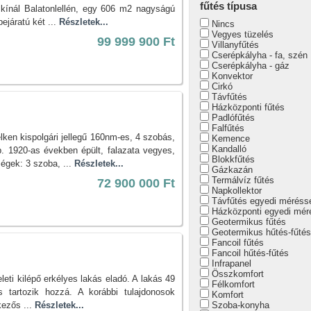
fűtés típusa
nál Balatonlellén, egy 606 m2 nagyságú
bejáratú két ...
Részletek...
Nincs
Vegyes tüzelés
99 999 900 Ft
Villanyfűtés
Cserépkályha - fa, szén
Cserépkályha - gáz
Konvektor
Cirkó
Távfűtés
Házközponti fűtés
Padlófűtés
Falfűtés
ken kispolgári jellegű 160nm-es, 4 szobás,
Kemence
Kandalló
 kb. 1920-as években épült, falazata vegyes,
Blokkfűtés
ségek: 3 szoba, ...
Részletek...
Gázkazán
Termálvíz fűtés
72 900 000 Ft
Napkollektor
Távfűtés egyedi méréss
Házközponti egyedi mér
Geotermikus fűtés
Geotermikus hűtés-fűtés
Fancoil fűtés
Fancoil hűtés-fűtés
Infrapanel
Összkomfort
eti kilépő erkélyes lakás eladó. A lakás 49
Félkomfort
s tartozik hozzá. A korábbi tulajdonosok
Komfort
kezős ...
Részletek...
Szoba-konyha