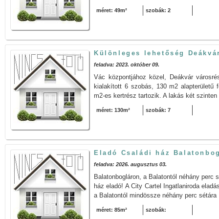
méret: 49m²
szobák: 2
Különleges lehetőség Deákvá
feladva: 2023. október 09.
Vác központjához közel, Deákvár városré
kialakított 6 szobás, 130 m2 alapterületű f
m2-es kertrész tartozik. A lakás két szinten
méret: 130m²
szobák: 7
Eladó Családi ház Balatonbo
feladva: 2026. augusztus 03.
Balatonbogláron, a Balatontól néhány perc s
ház eladó! A City Cartel Ingatlaniroda eladá
a Balatontól mindössze néhány perc sétára 
méret: 85m²
szobák: