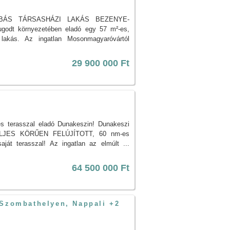
BÁS TÁRSASHÁZI LAKÁS BEZENYE-
odt környezetében eladó egy 57 m²-es,
 lakás. Az ingatlan Mosonmagyaróvártól
29 900 000 Ft
es terasszal eladó Dunakeszin! Dunakeszi
 TELJES KÖRŰEN FELÚJÍTOTT, 60 nm-es
ját terasszal! Az ingatlan az elmúlt ...
64 500 000 Ft
 Szombathelyen, Nappali +2