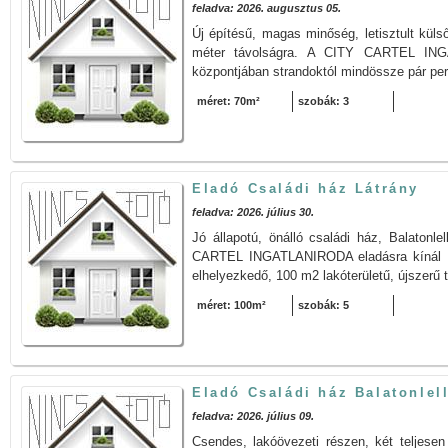
feladva: 2026. augusztus 05.
Új építésű, magas minőség, letisztult kül
méter távolságra. A CITY CARTEL INGA
központjában strandoktól mindössze pár per
méret: 70m²
szobák: 3
Eladó Családi ház Látrány
feladva: 2026. július 30.
Jó állapotú, önálló családi ház, Balatonl
CARTEL INGATLANIRODA eladásra kínál L
elhelyezkedő, 100 m2 lakóterületű, újszerű t
méret: 100m²
szobák: 5
Eladó Családi ház Balatonlel
feladva: 2026. július 09.
Csendes, lakóövezeti részen, két teljesen 