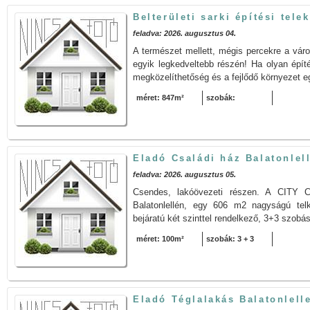
Belterületi sarki építési tel
feladva: 2026. augusztus 04.
A természet mellett, mégis percekre a váro
egyik legkedveltebb részén! Ha olyan építé
megközelíthetőség és a fejlődő környezet e
méret: 847m²
szobák:
Eladó Családi ház Balatonlel
feladva: 2026. augusztus 05.
Csendes, lakóövezeti részen. A CITY
Balatonlellén, egy 606 m2 nagyságú telk
bejáratú két szinttel rendelkező, 3+3 szobá
méret: 100m²
szobák: 3 + 3
Eladó Téglalakás Balatonlell