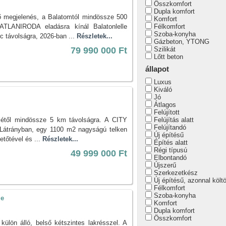
Összkomfort
Dupla komfort
ső megjelenés, a Balatomtól mindössze 500
Komfort
TLANIRODA eladásra kínál Balatonlelle
Félkomfort
Szoba-konyha
c távolságra, 2026-ban ...
Részletek...
Gázbeton, YTONG
79 990 000 Ft
Szilikát
Lőtt beton
állapot
Luxus
Kiváló
Jó
Átlagos
Felújított
ellétől mindössze 5 km távolságra. A CITY
Felújítás alatt
Felújítandó
átrányban, egy 1100 m2 nagyságú telken
Új építésű
etőtével és ...
Részletek...
Építés alatt
Régi típusú
49 999 000 Ft
Elbontandó
Újszerű
Szerkezetkész
Új építésű, azonnal költ
Félkomfort
Szoba-konyha
le
Komfort
Dupla komfort
Összkomfort
külön álló, belső kétszintes lakrésszel. A