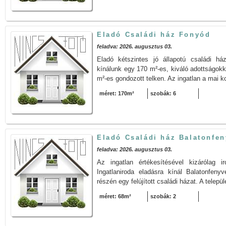
Eladó Családi ház Fonyód
feladva: 2026. augusztus 03.
Eladó kétszintes jó állapotú családi h
kínálunk egy 170 m²-es, kiváló adottságokk
m²-es gondozott telken. Az ingatlan a mai ko
méret: 170m²
szobák: 6
Eladó Családi ház Balatonfe
feladva: 2026. augusztus 03.
Az ingatlan értékesítésével kizáróla
Ingatlaniroda eladásra kínál Balatonfen
részén egy felújított családi házat. A telepü
méret: 68m²
szobák: 2