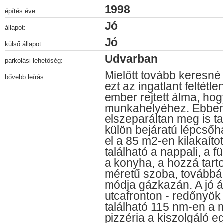
1998
építés éve:
Jó
állapot:
Jó
külső állapot:
Udvarban
parkolási lehetőség:
Mielőtt tovább keresné
bővebb leírás:
ezt az ingatlant feltét
ember rejtett álma, hog
munkahelyéhez. Ebben 
elszeparáltan meg is ta
külön bejáratú lépcsőh
el a 85 m2-en kilakaíto
található a nappali, a
a konyha, a hozzá tart
méretű szoba, továbbá 
módja gázkazán. A jó á
utcafronton - redőnyök
található 115 nm-en a
pizzéria a kiszolgáló e