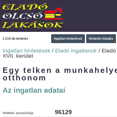
2 219 db hirdetés
Ingatlan hirdetések
Hirdetés feladás
Ingatlan hirdetések
/
Eladó ingatlanok
/ Eladó
XVII. kerület
Egy telken a munkahely
otthonom
Az ingatlan adatai
96129
hirdetés azonosítója: