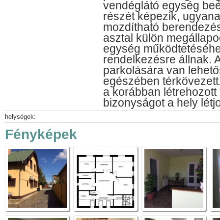
vendéglátó egység beépí
részét képezik, ugyana
mozdítható berendezése
asztal külön megállapo
egység működtetéséhe
rendelkezésre állnak. 
parkolására van lehető
egészében térkövezett
a korábban létrehozott
bizonyságot a hely lét
helységek:
Fényképek