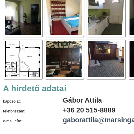
A hirdető adatai
Gábor Attila
kapcsolat:
+36 20 515-8889
telefonszám:
gaborattila@marsinga
e-mail cím: