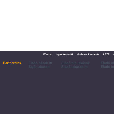
Főoldal
Ingatlanirodák
Hirdetés kiemelés
ÁSZF
Partnereink
Eladó házak itt
Eladó tuti lakások
Eladó o
Saját lakások
Eladó lakások itt
Eladó in