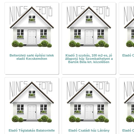
Belterületi sarki építési telek
Kiadó 3 szobás, 100 m2-es, jó
Eladó C
eladó Kecskeméten
állapotú ház Szombathelyen a
Bartók Béla krt. közelében
Eladó Téglalakás Balatonlelle
Eladó Családi ház Látrány
Eladó C