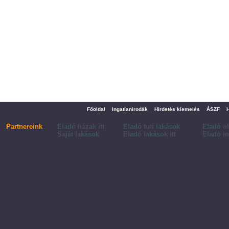
Főoldal
Ingatlanirodák
Hirdetés kiemelés
ÁSZF
Partnereink
Eladó házak itt
Eladó tuti lakások
Eladó o
Saját lakások
Eladó lakások itt
Eladó in