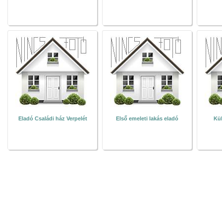
Eladó Családi ház Verpelét
Első emeleti lakás eladó
Kül