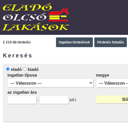
2 219 db hirdetés
Ingatlan hirdetések
Hirdetés feladás
Keresés
eladó
kiadó
ingatlan típusa
megye
az ingatlan ára
-
MFt